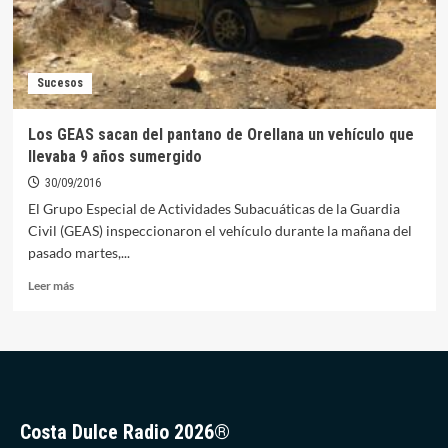
Sucesos
Los GEAS sacan del pantano de Orellana un vehículo que
llevaba 9 años sumergido
30/09/2016
El Grupo Especial de Actividades Subacuáticas de la Guardia
Civil (GEAS) inspeccionaron el vehículo durante la mañana del
pasado martes,...
Leer
Leer más
más
sobre
Los
GEAS
sacan
del
pantano
Costa Dulce Radio 2026®
de