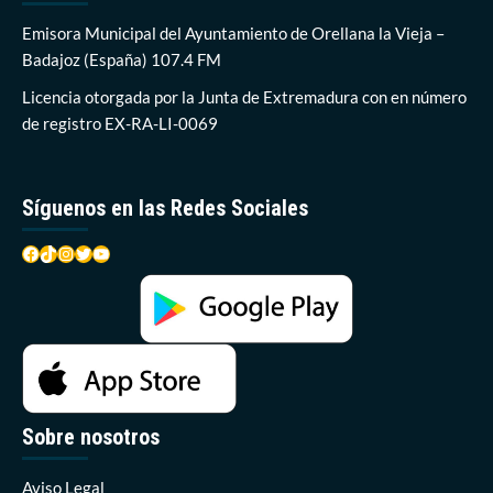
Orellana
un
Emisora Municipal del Ayuntamiento de Orellana la Vieja –
vehículo
Badajoz (España) 107.4 FM
que
llevaba
Licencia otorgada por la Junta de Extremadura con en número
9
de registro EX-RA-LI-0069
años
sumergido
Síguenos en las Redes Sociales
Facebook
TikTok
Instagram
Twitter
YouTube
Sobre nosotros
Aviso Legal