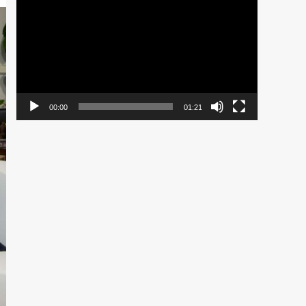
de
vídeo
00:00
01:21