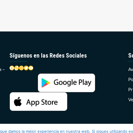
Síguenos en las Redes Sociales
S
Facebook
TikTok
Instagram
Twitter
YouTube
a –
Av
Po
Pr
Ve
 que damos la mejor experiencia en nuestra web. Si sigues utilizando e