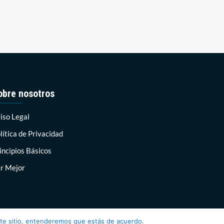
obre nosotros
iso Legal
lítica de Privacidad
incipios Básicos
r Mejor
ste sitio, entenderemos que estás de acuerdo.