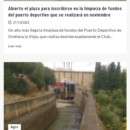
Abierto el plazo para inscribirse en la limpieza de fondos
del puerto deportivo que se realizará en noviembre
27/10/2022
Un año más llega la limpieza de fondos del Puerto Deportivo de
Orellana la Vieja, que realiza desinteresadamente el Club...
Leer
Leer más
más
sobre
Abierto
el
plazo
para
inscribirse
en
la
limpieza
de
fondos
del
puerto
Agro
deportivo