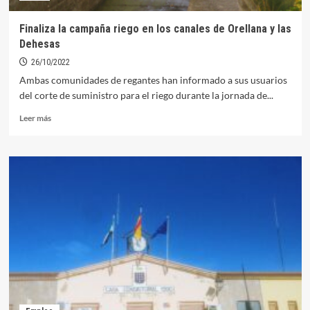
que
se
Finaliza la campaña riego en los canales de Orellana y las
realizará
Dehesas
en
noviembre
26/10/2022
Ambas comunidades de regantes han informado a sus usuarios
del corte de suministro para el riego durante la jornada de...
Leer
Leer más
más
sobre
Finaliza
la
campaña
riego
en
los
canales
de
Orellana
y
las
Dehesas