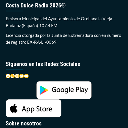
instalaciones
Costa Dulce Radio 2026®
municipales
Emisora Municipal del Ayuntamiento de Orellana la Vieja –
Badajoz (España) 107.4 FM
Licencia otorgada por la Junta de Extremadura con en número
de registro EX-RA-LI-0069
Síguenos en las Redes Sociales
Facebook
TikTok
Instagram
Twitter
YouTube
Sobre nosotros