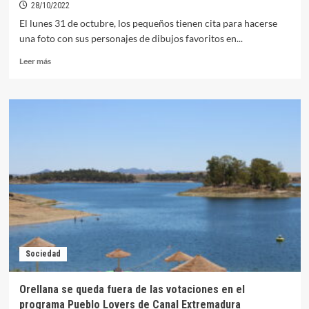
Día
28/10/2022
de
El lunes 31 de octubre, los pequeños tienen cita para hacerse
Todos
una foto con sus personajes de dibujos favoritos en...
los
Santos
Leer
Leer más
más
sobre
Un
espectáculo
infantil
será
el
colofón
de
Halloween
en
Orellana
Sociedad
Orellana se queda fuera de las votaciones en el
programa Pueblo Lovers de Canal Extremadura