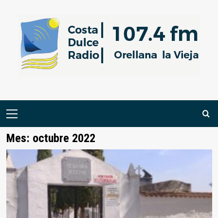
Saltar
al
contenido
Menú
primario
Mes:
octubre 2022