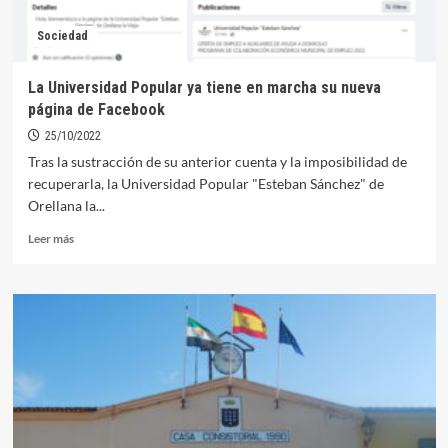
de
empleo
Sociedad
La Universidad Popular ya tiene en marcha su nueva
página de Facebook
25/10/2022
Tras la sustracción de su anterior cuenta y la imposibilidad de
recuperarla, la Universidad Popular "Esteban Sánchez" de
Orellana la...
Leer
Leer más
más
sobre
La
Universidad
Popular
ya
tiene
en
marcha
su
nueva