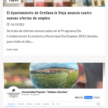
Empleo
El Ayuntamiento de Orellana la Vieja anuncia cuatro
nuevas ofertas de empleo
26/10/2022
Se trata de ofertas enmarcadas en el Programa De
Colaboración Económica Municipal De Empleo 2022 dotado,
para todo el año,...
Leer
Leer más
más
sobre
El
Ayuntamiento
de
Orellana
la
Vieja
anuncia
cuatro
nuevas
ofertas