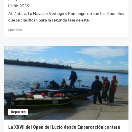
28/10/2022
Alcántara, La Nava de Santiago y Romangordo son los 3 pueblos
que se clasifican para la segunda fase de este...
Leer
Leer más
más
sobre
Orellana
se
queda
fuera
de
las
votaciones
en
el
programa
Pueblo
Lovers
Deportes
de
Canal
Extremadura
La XXVII del Open del Lucio desde Embarcación contará