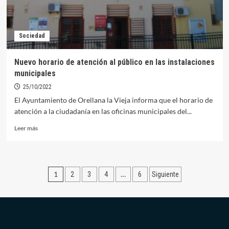
página
de
Facebook
Sociedad
Nuevo horario de atención al público en las instalaciones
municipales
25/10/2022
El Ayuntamiento de Orellana la Vieja informa que el horario de
atención a la ciudadanía en las oficinas municipales del...
Leer
Leer más
más
sobre
Nuevo
horario
Paginación
1
…
2
3
4
6
Siguiente
de
atención
de
al
entradas
público
en
las