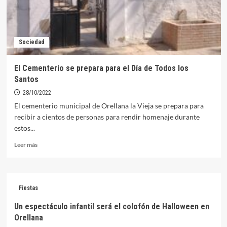
Sociedad
El Cementerio se prepara para el Día de Todos los
Santos
28/10/2022
El cementerio municipal de Orellana la Vieja se prepara para
recibir a cientos de personas para rendir homenaje durante
estos...
Leer
Leer más
más
sobre
El
Cementerio
Fiestas
se
prepara
Un espectáculo infantil será el colofón de Halloween en
para
Orellana
el