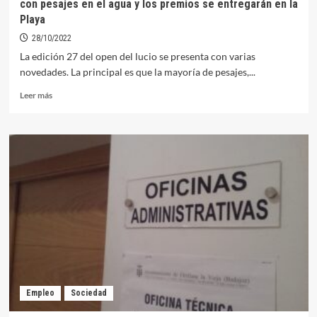
con pesajes en el agua y los premios se entregarán en la
Playa
28/10/2022
La edición 27 del open del lucio se presenta con varias
novedades. La principal es que la mayoría de pesajes,...
Leer
Leer más
más
sobre
La
XXVII
del
Open
del
Lucio
desde
Embarcación
contará
con
pesajes
en
Empleo
Sociedad
el
agua