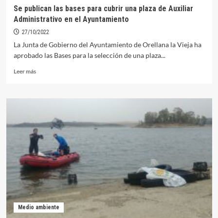
y
Se publican las bases para cubrir una plaza de Auxiliar
los
Administrativo en el Ayuntamiento
premios
se
27/10/2022
entregarán
La Junta de Gobierno del Ayuntamiento de Orellana la Vieja ha
en
aprobado las Bases para la selección de una plaza...
la
Playa
Leer
Leer más
más
sobre
Se
publican
las
bases
para
cubrir
una
plaza
de
Auxiliar
Administrativo
en
Medio ambiente
el
Ayuntamiento