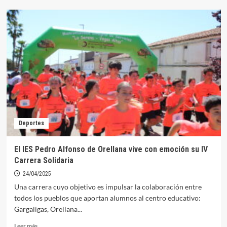
Diputación
publica
el
convenio
de
Asistencia
Técnica
de
los
Planes
Periurbanos
de
Deportes
Prevención
de
Incendios
El IES Pedro Alfonso de Orellana vive con emoción su IV
Carrera Solidaria
24/04/2025
Una carrera cuyo objetivo es impulsar la colaboración entre
todos los pueblos que aportan alumnos al centro educativo:
Gargaligas, Orellana...
Leer
Leer más