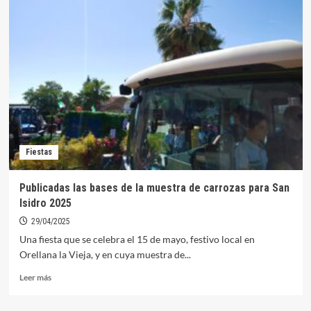
OAR
recuerda
que
el
próximo
5
de
mayo
finaliza
el
periodo
Fiestas
voluntario
de
pago
Publicadas las bases de la muestra de carrozas para San
del
Isidro 2025
Impuesto
Sobre
29/04/2025
Vehículos
Una fiesta que se celebra el 15 de mayo, festivo local en
de
Orellana la Vieja, y en cuya muestra de...
Tracción Mecánica
Leer
Leer más
más
sobre