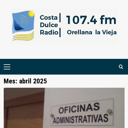
Saltar
al
contenido
Menú
primario
Mes:
abril 2025