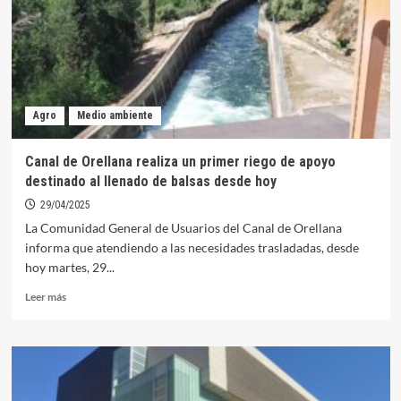
el
22
de
mayo
Agro
Medio ambiente
Canal de Orellana realiza un primer riego de apoyo
destinado al llenado de balsas desde hoy
29/04/2025
La Comunidad General de Usuarios del Canal de Orellana
informa que atendiendo a las necesidades trasladadas, desde
hoy martes, 29...
Leer
Leer más
más
sobre
Canal
de
Orellana
realiza