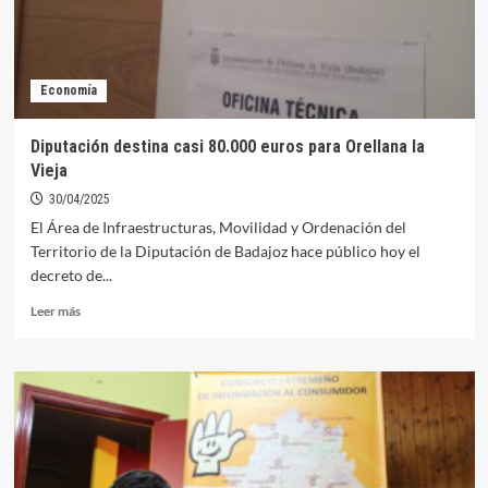
Economía
Diputación destina casi 80.000 euros para Orellana la
Vieja
30/04/2025
El Área de Infraestructuras, Movilidad y Ordenación del
Territorio de la Diputación de Badajoz hace público hoy el
decreto de...
Leer
Leer más
más
sobre
Diputación
destina
casi
80.000
euros
para