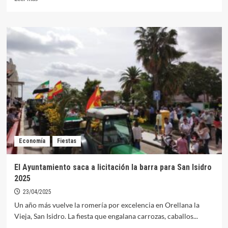
más
sobre
El
IES
Pedro
Alfonso
de
Orellana
vive
con
emoción
su
IV
Carrera
Economía
Fiestas
Solidaria
El Ayuntamiento saca a licitación la barra para San Isidro
2025
23/04/2025
Un año más vuelve la romería por excelencia en Orellana la
Vieja, San Isidro. La fiesta que engalana carrozas, caballos...