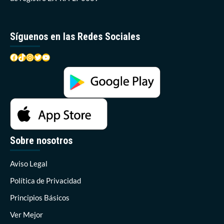
2025
Síguenos en las Redes Sociales
Facebook
TikTok
Instagram
Twitter
YouTube
Sobre nosotros
Aviso Legal
Política de Privacidad
Principios Básicos
Ver Mejor