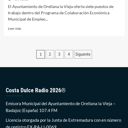
El Ayuntamiento de Orellana la Vieja oferta siete puestos de
trabajo dentro del Programa de Colaboración Económica
Municipal de Empleo...
Leer
Leer más
más
sobre
El
Ayuntamiento
Paginación
1
2
3
4
Siguiente
oferta
siete
de
puestos
entradas
de
trabajo
dentro
del
Costa Dulce Radio 2026®
Programa
de
Emisora Municipal del Ayuntamiento de Orellana la Vieja –
Colaboración
Económica
Badajoz (España) 107.4 FM
Municipal
Licencia otorgada por la Junta de Extremadura con en número
de
Empleo
de registro EX-RA-LI-0069