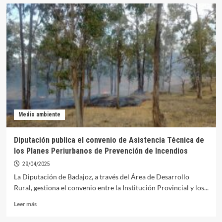
Publicadas
las
bases
de
la
muestra
de
carrozas
para
San
Isidro
2025
Medio ambiente
Diputación publica el convenio de Asistencia Técnica de
los Planes Periurbanos de Prevención de Incendios
29/04/2025
La Diputación de Badajoz, a través del Área de Desarrollo
Rural, gestiona el convenio entre la Institución Provincial y los...
Leer
Leer más
más
sobre