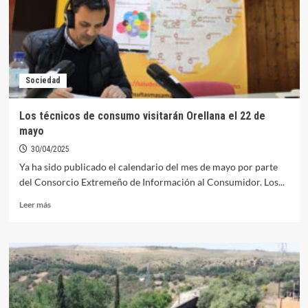
Orellana
la
Vieja
Sociedad
Los técnicos de consumo visitarán Orellana el 22 de
mayo
30/04/2025
Ya ha sido publicado el calendario del mes de mayo por parte
del Consorcio Extremeño de Información al Consumidor. Los...
Leer
Leer más
más
sobre
Los
técnicos
de
consumo
visitarán
Orellana