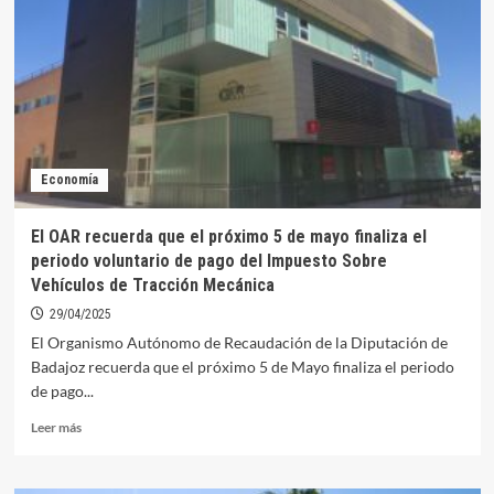
un
primer
riego
de
apoyo
destinado
al
llenado
Economía
de
balsas
desde
El OAR recuerda que el próximo 5 de mayo finaliza el
hoy
periodo voluntario de pago del Impuesto Sobre
Vehículos de Tracción Mecánica
29/04/2025
El Organismo Autónomo de Recaudación de la Diputación de
Badajoz recuerda que el próximo 5 de Mayo finaliza el periodo
de pago...
Leer
Leer más
más
sobre
El