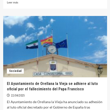
Leer
Leer más
más
sobre
El
Ayuntamiento
saca
a
licitación
la
barra
para
San
Isidro
2025
Sociedad
El Ayuntamiento de Orellana la Vieja se adhiere al luto
oficial por el fallecimiento del Papa Francisco
22/04/2025
El Ayuntamiento de Orellana la Vieja ha anunciado su adhesión
al luto oficial decretado por el Gobierno de España tras