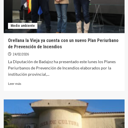
edificios
e
instalaciones
municipales
Medio ambiente
supera
el
periodo
Orellana la Vieja ya cuenta con un nuevo Plan Periurbano
de
de Prevención de Incendios
reclamaciones
24/02/2026
La Diputación de Badajoz ha presentado este lunes los Planes
Periurbanos de Prevención de Incendios elaborados por la
institución provincial,...
Leer
Leer más
más
sobre
Orellana
la
Vieja
ya
cuenta
con