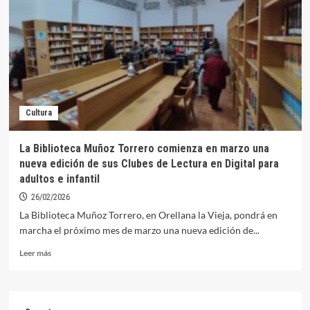
Orellana
ya
pueden
solicitar
las
ayudas
del
Estado
Cultura
para
reparar
los
La Biblioteca Muñoz Torrero comienza en marzo una
daños
nueva edición de sus Clubes de Lectura en Digital para
de
adultos e infantil
las
borrascas
26/02/2026
La Biblioteca Muñoz Torrero, en Orellana la Vieja, pondrá en
marcha el próximo mes de marzo una nueva edición de...
Leer
Leer más
más
sobre
La
Biblioteca