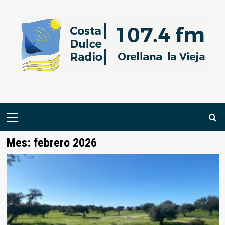
Saltar
al
contenido
Menú
primario
Mes:
febrero 2026