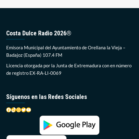
para
de
inscribirse
entradas
a
la
futura
Agrupación
Costa Dulce Radio 2026®
Local
de
Emisora Municipal del Ayuntamiento de Orellana la Vieja –
Protección
Civil
Badajoz (España) 107.4 FM
en
Licencia otorgada por la Junta de Extremadura con en número
Orellana
de registro EX-RA-LI-0069
Síguenos en las Redes Sociales
Facebook
TikTok
Instagram
Twitter
YouTube