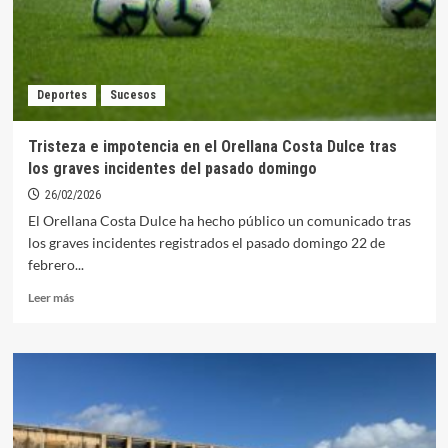
El
Ejido-
Añadíos
y
la
Deportes
Sucesos
Subasta
de
la
Tristeza e impotencia en el Orellana Costa Dulce tras
Dehesa
los graves incidentes del pasado domingo
Boyal
26/02/2026
El Orellana Costa Dulce ha hecho público un comunicado tras
los graves incidentes registrados el pasado domingo 22 de
febrero...
Leer
Leer más
más
sobre
Tristeza
e
impotencia
en
el
Orellana