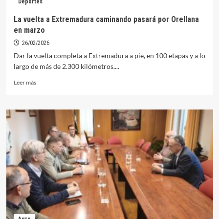
Deportes
Muñoz
Torrero
La vuelta a Extremadura caminando pasará por Orellana
comienza
en marzo
en
marzo
26/02/2026
una
Dar la vuelta completa a Extremadura a pie, en 100 etapas y a lo
nueva
largo de más de 2.300 kilómetros,...
edición
de
Leer
Leer más
sus
más
Clubes
sobre
de
La
Lectura
vuelta
en
a
Digital
Extremadura
para
caminando
adultos
pasará
e
por
infantil
Orellana
en
marzo