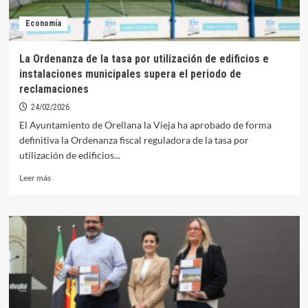
infraestructuras
Economía
dañadas
por
las
La Ordenanza de la tasa por utilización de edificios e
borrascas
instalaciones municipales supera el periodo de
reclamaciones
24/02/2026
El Ayuntamiento de Orellana la Vieja ha aprobado de forma
definitiva la Ordenanza fiscal reguladora de la tasa por
utilización de edificios...
Leer
Leer más
más
sobre
La
Ordenanza
de
la
tasa
por
utilización
de