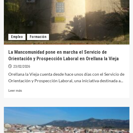
un
nuevo
Plan
Periurbano
de
Prevención
Empleo
Formación
de
Incendios
La Mancomunidad pone en marcha el Servicio de
Orientación y Prospección Laboral en Orellana la Vieja
23/02/2026
Orellana la Vieja cuenta desde hace unos días con el Servicio de
Orientación y Prospección Laboral, una iniciativa destinada a...
Leer
Leer más
más
sobre
La
Mancomunidad
pone
en
marcha