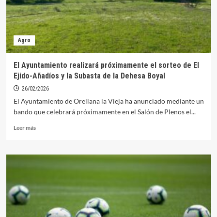
Agro
El Ayuntamiento realizará próximamente el sorteo de El
Ejido-Añadíos y la Subasta de la Dehesa Boyal
26/02/2026
El Ayuntamiento de Orellana la Vieja ha anunciado mediante un
bando que celebrará próximamente en el Salón de Plenos el...
Leer
Leer más
más
sobre
El
Ayuntamiento
realizará
próximamente
el
sorteo
de