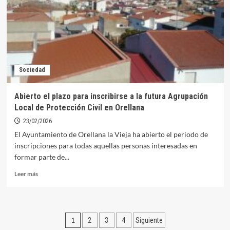
el
Servicio
de
Orientación
y
Prospección
Laboral
Sociedad
en
Orellana
la
Abierto el plazo para inscribirse a la futura Agrupación
Vieja
Local de Protección Civil en Orellana
23/02/2026
El Ayuntamiento de Orellana la Vieja ha abierto el periodo de
inscripciones para todas aquellas personas interesadas en
formar parte de...
Leer
Leer más
más
sobre
Abierto
el
Paginación
1
2
3
4
Siguiente
plazo