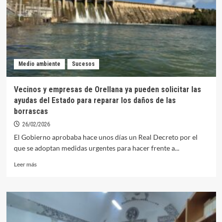
Costa
Dulce
tras
los
graves
incidentes
Medio ambiente
Sucesos
del
pasado
domingo
Vecinos y empresas de Orellana ya pueden solicitar las
ayudas del Estado para reparar los daños de las
borrascas
26/02/2026
El Gobierno aprobaba hace unos días un Real Decreto por el
que se adoptan medidas urgentes para hacer frente a...
Leer
Leer más
más
sobre
Vecinos
y
empresas
de