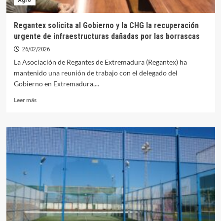
Agro
Regantex solicita al Gobierno y la CHG la recuperación
urgente de infraestructuras dañadas por las borrascas
26/02/2026
La Asociación de Regantes de Extremadura (Regantex) ha
mantenido una reunión de trabajo con el delegado del
Gobierno en Extremadura,...
Leer
Leer más
más
sobre
Regantex
solicita
al
Gobierno
y
la
CHG
la
recuperación
urgente
de