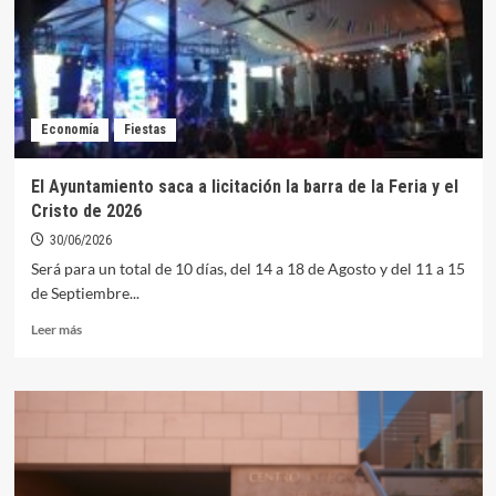
pódium
en
la
MLF
Spain
de
Economía
Fiestas
pesca
El Ayuntamiento saca a licitación la barra de la Feria y el
Cristo de 2026
30/06/2026
Será para un total de 10 días, del 14 a 18 de Agosto y del 11 a 15
de Septiembre...
Leer
Leer más
más
sobre
El
Ayuntamiento
saca
a
licitación
la