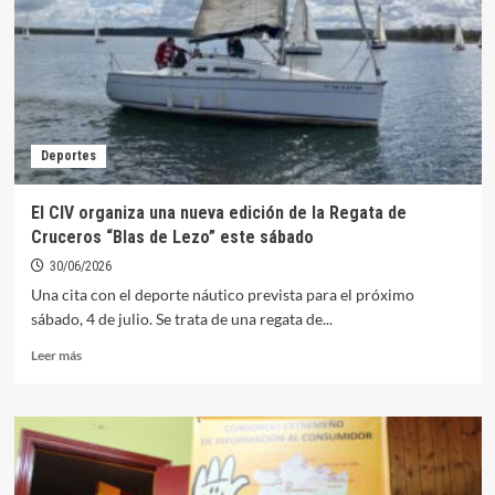
convocatoria
de
ayudas
para
proyectos
empresariales
en
Deportes
la
comarca
El CIV organiza una nueva edición de la Regata de
Cruceros “Blas de Lezo” este sábado
30/06/2026
Una cita con el deporte náutico prevista para el próximo
sábado, 4 de julio. Se trata de una regata de...
Leer
Leer más
más
sobre
El
CIV
organiza
una