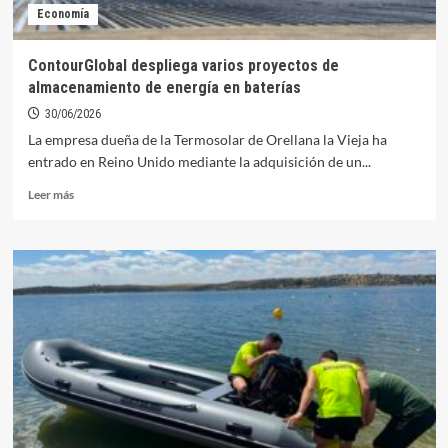
Economía
por
equipos
en
ContourGlobal despliega varios proyectos de
el
almacenamiento de energía en baterías
Mundial
de
30/06/2026
Tiro
La empresa dueña de la Termosolar de Orellana la Vieja ha
al
entrado en Reino Unido mediante la adquisición de un...
Plato
Leer
Leer más
más
sobre
ContourGlobal
despliega
varios
proyectos
de
almacenamiento
de
energía
en
baterías