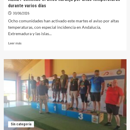
Caballo»
durante varios días
de
Orellana
30/06/2026
organiza
Ocho comunidades han activado este martes el aviso por altas
una
temperaturas, con especial incidencia en Andalucía,
velada
Extremadura y las islas...
con
flamenco
Leer
Leer más
en
más
la
sobre
Cancha
AEMET
de
extiende
Tiro
el
aviso
naranja
por
altas
temperaturas
durante
varios
días
Sin categoría