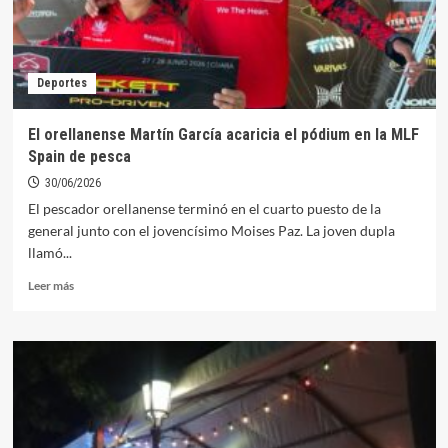
Deportes
El orellanense Martín García acaricia el pódium en la MLF
Spain de pesca
30/06/2026
El pescador orellanense terminó en el cuarto puesto de la
general junto con el jovencísimo Moises Paz. La joven dupla
llamó...
Leer
Leer más
más
sobre
El
orellanense
Martín
García
acaricia
el