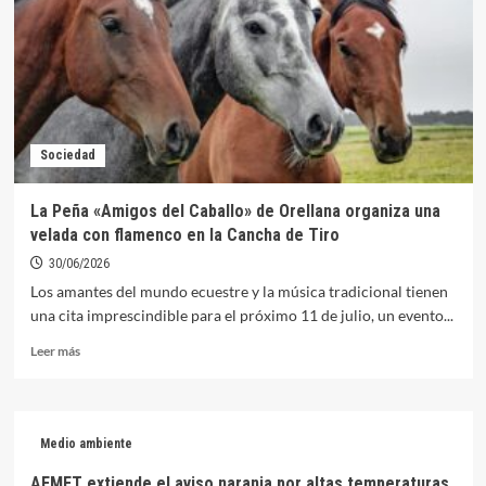
30
de
julio
Sociedad
La Peña «Amigos del Caballo» de Orellana organiza una
velada con flamenco en la Cancha de Tiro
30/06/2026
Los amantes del mundo ecuestre y la música tradicional tienen
una cita imprescindible para el próximo 11 de julio, un evento...
Leer
Leer más
más
sobre
La
Peña
Medio ambiente
«Amigos
del
AEMET extiende el aviso naranja por altas temperaturas