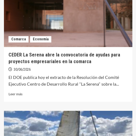
barra
de
la
Feria
y
el
Comarca
Economía
Cristo
de
2026
CEDER La Serena abre la convocatoria de ayudas para
proyectos empresariales en la comarca
30/06/2026
El DOE publica hoy el extracto de la Resolución del Comité
Ejecutivo Centro de Desarrollo Rural "La Serena" sobre la...
Leer
Leer más
más
sobre
CEDER
La
Serena
abre
la