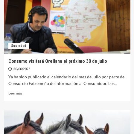
nueva
edición
de
la
Regata
de
Cruceros
“Blas
Sociedad
de
Lezo”
este
Consumo visitará Orellana el próximo 30 de julio
sábado
30/06/2026
Ya ha sido publicado el calendario del mes de julio por parte del
Consorcio Extremeño de Información al Consumidor. Los...
Leer
Leer más
más
sobre
Consumo
visitará
Orellana
el
próximo