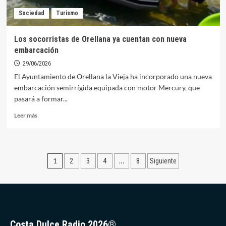
Sociedad
Turismo
Los socorristas de Orellana ya cuentan con nueva
embarcación
29/06/2026
El Ayuntamiento de Orellana la Vieja ha incorporado una nueva
embarcación semirrígida equipada con motor Mercury, que
pasará a formar...
Leer
Leer más
más
sobre
Los
socorristas
Paginación
1
…
2
3
4
8
Siguiente
de
Orellana
de
ya
entradas
cuentan
con
nueva
embarcación
Costa Dulce Radio 2026®