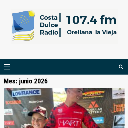
Saltar
al
contenido
Menú
primario
Mes:
junio 2026