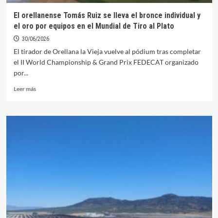
El orellanense Tomás Ruiz se lleva el bronce individual y
el oro por equipos en el Mundial de Tiro al Plato
30/06/2026
El tirador de Orellana la Vieja vuelve al pódium tras completar
el II World Championship & Grand Prix FEDECAT organizado
por...
Leer
Leer más
más
sobre
El
orellanense
Tomás
Ruiz
se
lleva
el
bronce
individual
y
el
oro