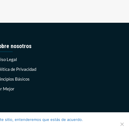
obre nosotros
iso Legal
lítica de Privacidad
incipios Básicos
r Mejor
ste sitio, entenderemos que estás de acuerdo.
AF themes.