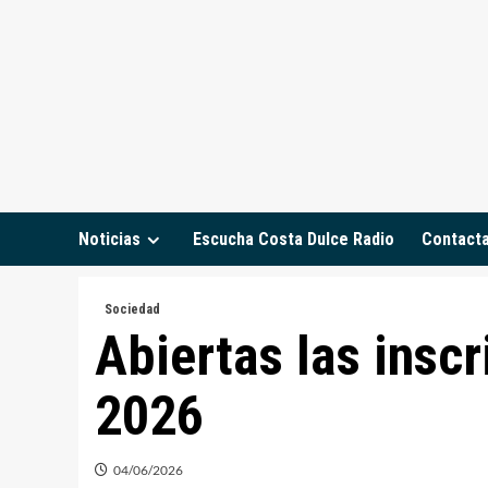
Saltar
al
contenido
Noticias
Escucha Costa Dulce Radio
Contact
Sociedad
Abiertas las ins
2026
04/06/2026