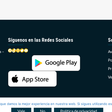
Síguenos en las Redes Sociales
S
Facebook
TikTok
Instagram
Twitter
YouTube
a –
Av
Po
Pr
Ve
 que damos la mejor experiencia en nuestra web. Si sigues utilizando e
ce Radio 2026© Todos los derechos reservados
|
CoverNews
por 
Vale
No
Política de privacidad