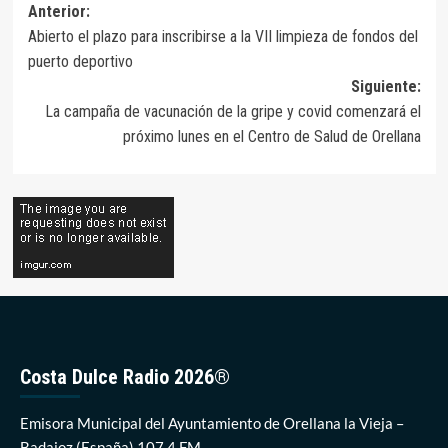
Navegación
Anterior:
Abierto el plazo para inscribirse a la VII limpieza de fondos del
de
puerto deportivo
entradas
Siguiente:
La campaña de vacunación de la gripe y covid comenzará el
próximo lunes en el Centro de Salud de Orellana
Costa Dulce Radio 2026®
Emisora Municipal del Ayuntamiento de Orellana la Vieja –
Badajoz (España) 107.4 FM