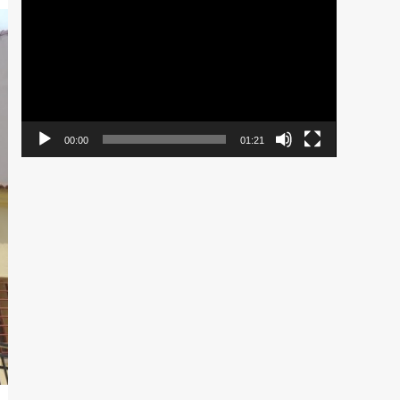
de
vídeo
00:00
01:21