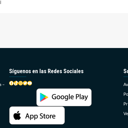
l
Síguenos en las Redes Sociales
S
Facebook
TikTok
Instagram
Twitter
YouTube
a –
Av
Po
Pr
Ve