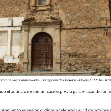
arroquial de la Inmaculada Concepción de Orellana la Vieja / COSTA D
ado el anuncio de comunicación previa para el acondicionami
untamiento en sesión ordinaria celebrada el 11 de octubre 