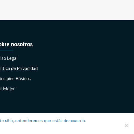
obre nosotros
iso Legal
lítica de Privacidad
incipios Básicos
r Mejor
ste sitio, entenderemos que estás de acuerdo.
AF themes.