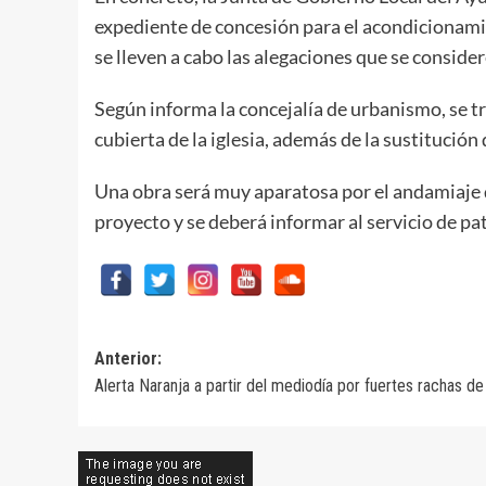
expediente de concesión para el acondicionamien
se lleven a cabo las alegaciones que se conside
Según informa la concejalía de urbanismo, se tr
cubierta de la iglesia, además de la sustitución
Una obra será muy aparatosa por el andamiaje q
proyecto y se deberá informar al servicio de pat
Navegación
Anterior:
Alerta Naranja a partir del mediodía por fuertes rachas de 
de
entradas