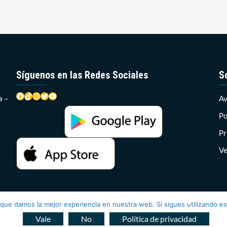
Síguenos en las Redes Sociales
S
Facebook
TikTok
Instagram
Twitter
YouTube
a –
Av
Po
Pr
Ve
 que damos la mejor experiencia en nuestra web. Si sigues utilizando e
ce Radio 2026© Todos los derechos reservados
|
CoverNews
por 
Vale
No
Política de privacidad