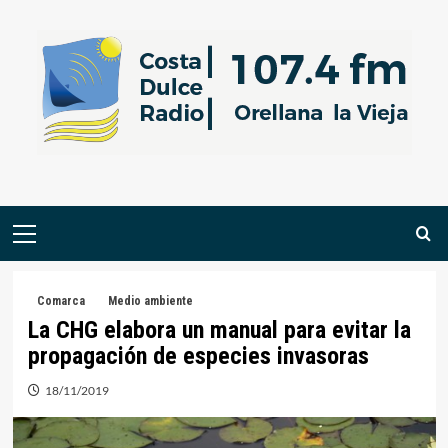
Saltar
al
contenido
Menú
primario
Comarca
Medio ambiente
La CHG elabora un manual para evitar la
propagación de especies invasoras
18/11/2019