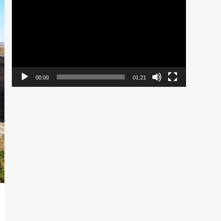
de
vídeo
00:00
01:21