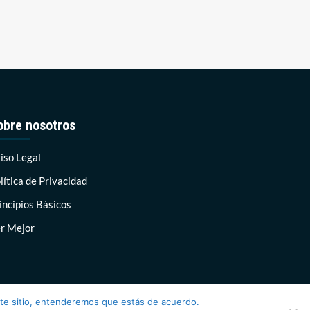
obre nosotros
iso Legal
lítica de Privacidad
incipios Básicos
r Mejor
ste sitio, entenderemos que estás de acuerdo.