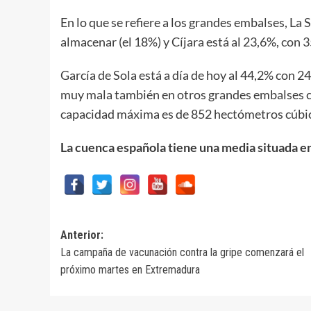
En lo que se refiere a los grandes embalses, La
almacenar (el 18%) y Cíjara está al 23,6%, con
García de Sola está a día de hoy al 44,2% con 
muy mala también en otros grandes embalses co
capacidad máxima es de 852 hectómetros cúbi
La cuenca española tiene una media situada en 
Navegación
Anterior:
La campaña de vacunación contra la gripe comenzará el
de
próximo martes en Extremadura
entradas