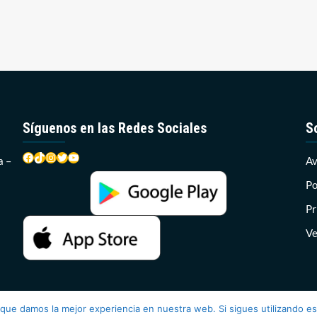
Síguenos en las Redes Sociales
S
Facebook
TikTok
Instagram
Twitter
YouTube
a –
Av
Po
Pr
Ve
 que damos la mejor experiencia en nuestra web. Si sigues utilizando e