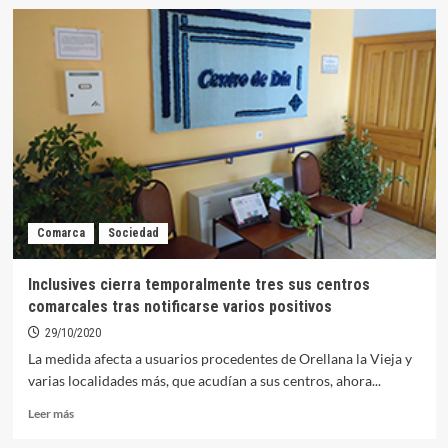
Ya
está
en
marcha
la
obra
de
accesibilidad
del
Convento
de
San
Comarca
Sociedad
Benito
Inclusives cierra temporalmente tres sus centros
comarcales tras notificarse varios positivos
29/10/2020
La medida afecta a usuarios procedentes de Orellana la Vieja y
varias localidades más, que acudían a sus centros, ahora...
Leer
Leer más
más