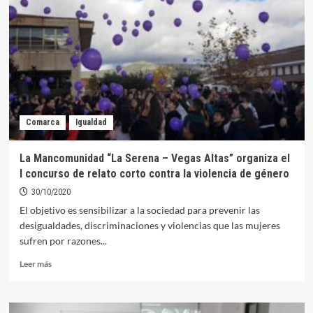
historia
con
un
debut
en
Europa
League
impecable
Comarca
Igualdad
La Mancomunidad “La Serena – Vegas Altas” organiza el
I concurso de relato corto contra la violencia de género
30/10/2020
El objetivo es sensibilizar a la sociedad para prevenir las
desigualdades, discriminaciones y violencias que las mujeres
sufren por razones...
Leer
Leer más
más
sobre
La