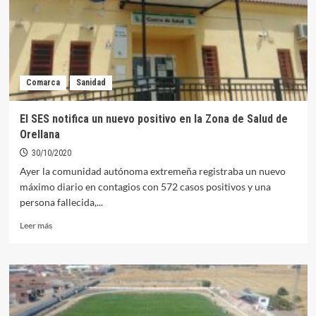
conocer
todo
el
deporte
que
se
Comarca
Sanidad
hace
en
la
El SES notifica un nuevo positivo en la Zona de Salud de
localidad
Orellana
30/10/2020
Ayer la comunidad autónoma extremeña registraba un nuevo
máximo diario en contagios con 572 casos positivos y una
persona fallecida,...
Leer
Leer más
más
sobre
El
SES
notifica
un