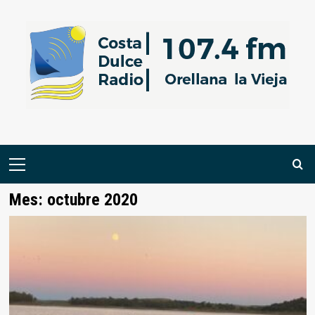
Saltar
al
contenido
Menú
primario
Mes:
octubre 2020