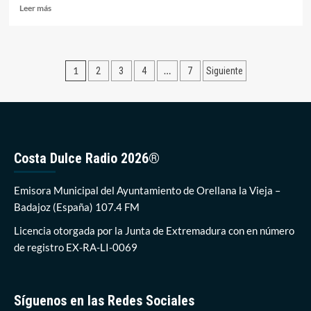
Leer
Leer más
más
sobre
Los
jugadores
Paginación
1
…
2
3
4
7
Siguiente
confinados
del
de
Orellana
entradas
CD
dan
negativo
en
Costa Dulce Radio 2026®
las
PCR
Emisora Municipal del Ayuntamiento de Orellana la Vieja –
Badajoz (España) 107.4 FM
Licencia otorgada por la Junta de Extremadura con en número
de registro EX-RA-LI-0069
Síguenos en las Redes Sociales