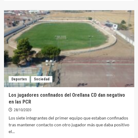
sobre
Un
positivo
más
eleva
a
8
el
número
de
casos
activos
en
Deportes
Sociedad
la
Zona
de
Los jugadores confinados del Orellana CD dan negativo
Salud
en las PCR
de
Orellana
28/10/2020
Los siete integrantes del primer equipo que estaban confinados
tras mantener contacto con otro jugador más que daba positivo
el...