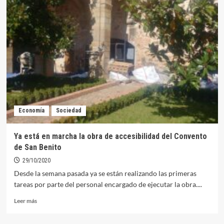
del
IES
Pedro
Alfonso
de
Orellana
conocen
a
la
autora
de
Economía
Sociedad
la
saga
Erik
Ya está en marcha la obra de accesibilidad del Convento
Vogler
de San Benito
29/10/2020
Desde la semana pasada ya se están realizando las primeras
tareas por parte del personal encargado de ejecutar la obra....
Leer
Leer más
más
sobre