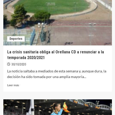
nuevo
positivo
en
la
Zona
de
Salud
de
Deportes
Orellana
La crisis sanitaria obliga al Orellana CD a renunciar a la
temporada 2020/2021
30/10/2020
La noticia saltaba a mediados de esta semana y, aunque dura, la
decisión ha sido tomada por una amplia mayoría...
Leer
Leer más
más
sobre
La
crisis
sanitaria
obliga