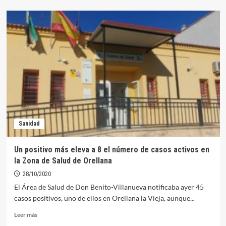
sobre
Inclusives
cierra
temporalmente
tres
sus
centros
comarcales
tras
notificarse
varios
positivos
Sanidad
Un positivo más eleva a 8 el número de casos activos en
la Zona de Salud de Orellana
28/10/2020
El Área de Salud de Don Benito-Villanueva notificaba ayer 45
casos positivos, uno de ellos en Orellana la Vieja, aunque...
Leer
Leer más
más