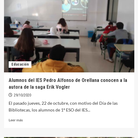
Mancomunidad
“La
Serena
–
Vegas
Altas”
organiza
el
I
concurso
de
Educación
relato
corto
contra
Alumnos del IES Pedro Alfonso de Orellana conocen a la
la
autora de la saga Erik Vogler
violencia
de
29/10/2020
género
El pasado jueves, 22 de octubre, con motivo del Día de las
Bibliotecas, los alumnos de 1º ESO del IES...
Leer
Leer más
más
sobre
Alumnos