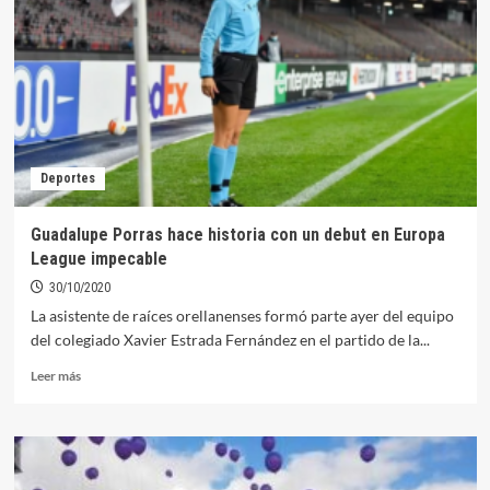
al
Orellana
CD
a
renunciar
a
la
temporada
Deportes
2020/2021
Guadalupe Porras hace historia con un debut en Europa
League impecable
30/10/2020
La asistente de raíces orellanenses formó parte ayer del equipo
del colegiado Xavier Estrada Fernández en el partido de la...
Leer
Leer más
más
sobre
Guadalupe
Porras
hace