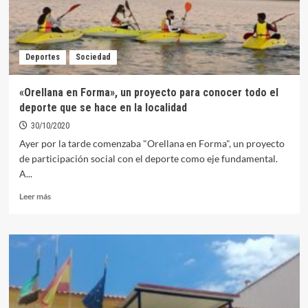
Deportes
Sociedad
«Orellana en Forma», un proyecto para conocer todo el
deporte que se hace en la localidad
30/10/2020
Ayer por la tarde comenzaba "Orellana en Forma", un proyecto
de participación social con el deporte como eje fundamental.
A...
Leer
Leer más
más
sobre
«Orellana
en
Forma»,
un
proyecto
para