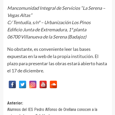
Mancomunidad Integral de Servicios “La Serena –
Vegas Altas”
C/ Tentudía, s/nº – Urbanización Los Pinos
Edificio Junta de Extremadura, 1ª planta
06700 Villanueva de la Serena (Badajoz)
No obstante, es conveniente leer las bases
expuestas en la
web de la propia institución.
El
plazo para presentar las obras estará abierto hasta
el 17 de diciembre.
Navegación
Anterior:
Alumnos del IES Pedro Alfonso de Orellana conocen a la
de