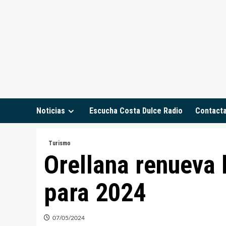
Saltar
al
contenido
Noticias
Escucha Costa Dulce Radio
Contact
Turismo
Orellana renueva 
para 2024
07/05/2024