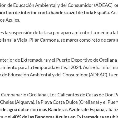
ción de Educación Ambiental y del Consumidor (ADEAC), on
ortivo de interior con la bandera azul de toda España.
Ade
ros Azules.
es la suspensión de la tasa por aparcamiento. La medida la
ellana la Vieja, Pilar Carmona, se marca como reto de cara 
 interior de Extremadura y el Puerto Deportivo de Orellana 
cimiento para la temporada estival 2024. Así se ha informa
ón de Educación Ambiental y del Consumidor (ADEAC), la e
ar), Campanario (Orellana), Los Calicantos de Casas de Don 
 Cheles (Alqueva), la Playa Costa Dulce (Orellana) y el Pue
io de agua dulce con más Banderas Azules de España
, afia
 que
el 40% de las Banderas Azules en Extremadura se ubi