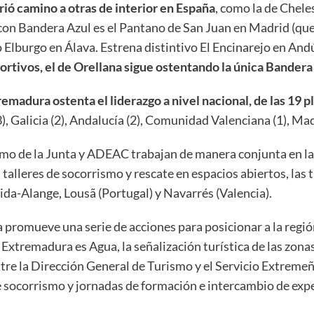
rió camino a otras de interior en España
, como la de Chele
 con Bandera Azul es el Pantano de San Juan en Madrid (qu
 Elburgo en Álava. Estrena distintivo El Encinarejo en And
rtivos, el de Orellana sigue ostentando la única Bandera 
emadura ostenta el liderazgo a nivel nacional, de las 19 p
), Galicia (2), Andalucía (2), Comunidad Valenciana (1), Mad
smo de la Junta y ADEAC trabajan de manera conjunta en la 
talleres de socorrismo y rescate en espacios abiertos, las 
da-Alange, Lousã (Portugal) y Navarrés (Valencia).
romueve una serie de acciones para posicionar a la región
Extremadura es Agua, la señalización turística de las zonas
tre la Dirección General de Turismo y el Servicio Extremeño
e socorrismo y jornadas de formación e intercambio de expe