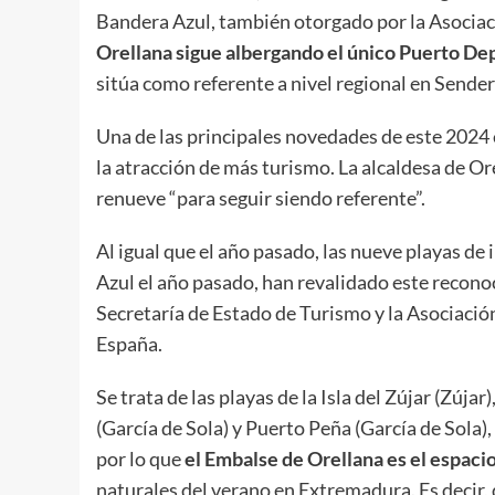
Bandera Azul, también otorgado por la Asocia
Orellana sigue albergando el único Puerto Dep
sitúa como referente a nivel regional en Sende
Una de las principales novedades de este 2024 
la atracción de más turismo. La alcaldesa de Or
renueve “para seguir siendo referente”.
Al igual que el año pasado, las nueve playas de
Azul el año pasado, han revalidado este recono
Secretaría de Estado de Turismo y la Asociaci
España.
Se trata de las playas de la Isla del Zújar (Zúj
(García de Sola) y Puerto Peña (García de Sola),
por lo que
el Embalse de Orellana es el espac
naturales del verano en Extremadura. Es decir,