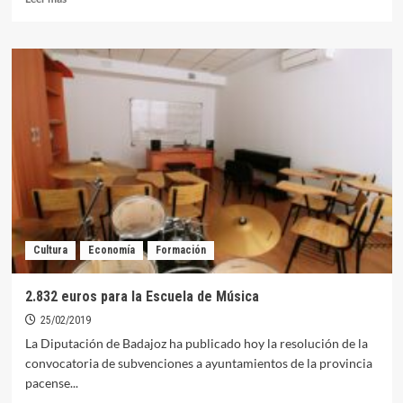
más
sobre
Dos
orellanenses
triunfan
en
el
estreno
de
una
obra
de
teatro
en
Cultura
Economía
Formación
Mérida
2.832 euros para la Escuela de Música
25/02/2019
La Diputación de Badajoz ha publicado hoy la resolución de la
convocatoria de subvenciones a ayuntamientos de la provincia
pacense...