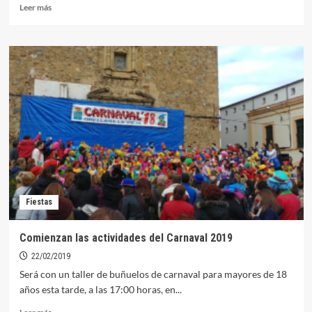
Leer
Leer más
más
sobre
2.832
euros
para
la
Escuela
de
Música
Fiestas
Comienzan las actividades del Carnaval 2019
22/02/2019
Será con un taller de buñuelos de carnaval para mayores de 18
años esta tarde, a las 17:00 horas, en...
Leer