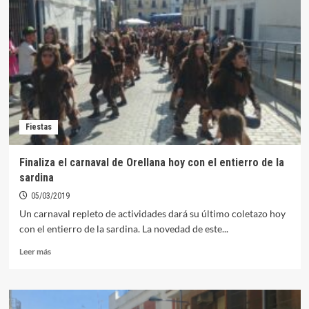
para
cubrir
una
plaza
de
agente
de
Policía
Local
Fiestas
Finaliza el carnaval de Orellana hoy con el entierro de la
sardina
05/03/2019
Un carnaval repleto de actividades dará su último coletazo hoy
con el entierro de la sardina. La novedad de este...
Leer
Leer más
más
sobre
Finaliza
el