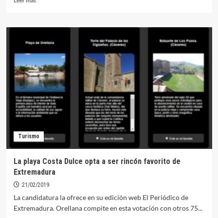
Leer más
más
sobre
Comienzan
las
actividades
del
Carnaval
2019
Turismo
La playa Costa Dulce opta a ser rincón favorito de
Extremadura
21/02/2019
La candidatura la ofrece en su edición web El Periódico de
Extremadura. Orellana compite en esta votación con otros 75...