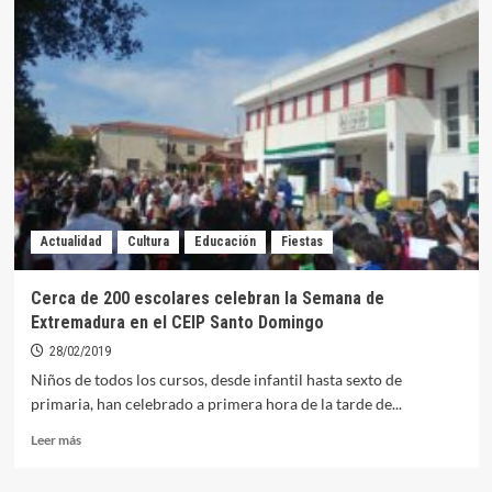
nueva
web
de
Costa
Dulce
Radio
supera
las
5.000
visitas
en
Actualidad
Cultura
Educación
Fiestas
su
primer
mes
Cerca de 200 escolares celebran la Semana de
de
Extremadura en el CEIP Santo Domingo
funcionamiento
28/02/2019
Niños de todos los cursos, desde infantil hasta sexto de
primaria, han celebrado a primera hora de la tarde de...
Leer
Leer más
más
sobre