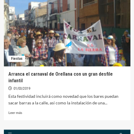
carnaval
de
Orellana
hoy
con
el
entierro
de
la
sardina
Fiestas
Arranca el carnaval de Orellana con un gran desfile
infantil
01/03/2019
Esta festividad incluirá como novedad que los bares puedan
sacar barras a la calle, así como la instalación de una...
Leer
Leer más
más
sobre
Arranca