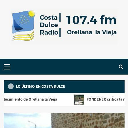
Saltar
al
contenido
Menú
primario
LO ÚLTIMO EN COSTA DULCE
o de Orellana la Vieja
FONDENEX critica la retirada del Pl