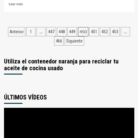
Leer
Leer más
más
sobre
La
playa
Paginación
…
450
…
Anterior
1
447
448
449
451
452
453
Costa
Dulce
de
466
Siguiente
opta
entradas
a
ser
Utiliza el contenedor naranja para reciclar tu
rincón
aceite de cocina usado
favorito
de
Extremadura
ÚLTIMOS VÍDEOS
Reproductor
de
vídeo