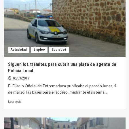
Actualidad
Empleo
Sociedad
Siguen los trámites para cubrir una plaza de agente de
Policía Local
06/03/2019
El Diario Oficial de Extremadura publicaba el pasado lunes, 4
de marzo, las bases para el acceso, mediante el sistema...
Leer
Leer más
más
sobre
Siguen
los
trámites