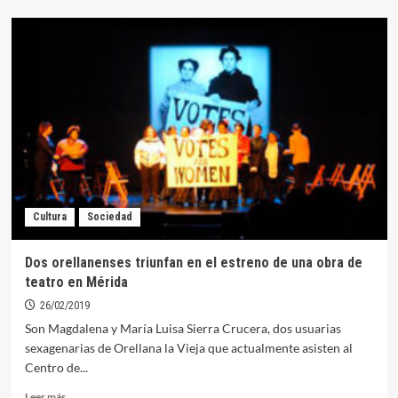
El
primer
domingo
de
mayo
acogerá
la
VII
edición
del
Triatlón
Cros
Cultura
Sociedad
de
Orellana
Dos orellanenses triunfan en el estreno de una obra de
teatro en Mérida
26/02/2019
Son Magdalena y María Luisa Sierra Crucera, dos usuarias
sexagenarias de Orellana la Vieja que actualmente asisten al
Centro de...
Leer
Leer más