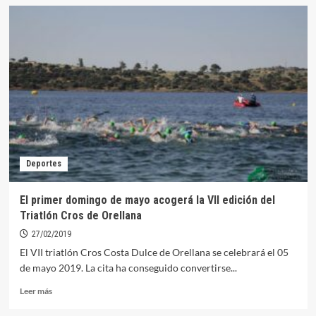
Cerca
de
200
escolares
celebran
la
Semana
de
Extremadura
en
el
CEIP
Deportes
Santo
Domingo
El primer domingo de mayo acogerá la VII edición del
Triatlón Cros de Orellana
27/02/2019
El VII triatlón Cros Costa Dulce de Orellana se celebrará el 05
de mayo 2019. La cita ha conseguido convertirse...
Leer
Leer más
más
sobre