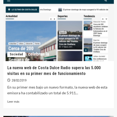
el
carnaval
de
Orellana
con
un
gran
desfile
infantil
Sociedad
La nueva web de Costa Dulce Radio supera las 5.000
visitas en su primer mes de funcionamiento
28/02/2019
En su primer mes bajo un nuevo formato, la nueva web de esta
emisora ha contabilizado un total de 5.911...
Leer
Leer más
más
sobre
La