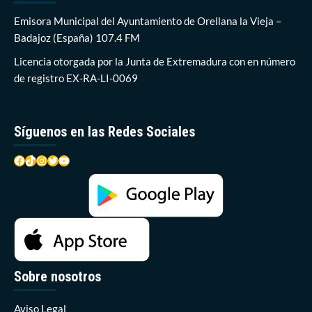
aguas
en
Emisora Municipal del Ayuntamiento de Orellana la Vieja –
la
Badajoz (España) 107.4 FM
Playa
Costa
Licencia otorgada por la Junta de Extremadura con en número
Dulce
de registro EX-RA-LI-0069
de
Orellana
como
“excelentes”
Síguenos en las Redes Sociales
Facebook
TikTok
Instagram
Twitter
YouTube
Sobre nosotros
Aviso Legal