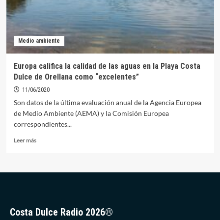
Medio ambiente
Europa califica la calidad de las aguas en la Playa Costa
Dulce de Orellana como “excelentes”
11/06/2020
Son datos de la última evaluación anual de la Agencia Europea
de Medio Ambiente (AEMA) y la Comisión Europea
correspondientes...
Leer
Leer más
más
sobre
Europa
califica
la
calidad
de
Costa Dulce Radio 2026®
las