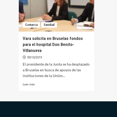
Comarca
Sanidad
Vara solicita en Bruselas fondos
para el hospital Don Benito-
Villanueva
09/10/2019
El presidente de la Junta se ha desplazado
a Bruselas en busca de apoyos de las
instituciones de la Unión...
Leer
Leer más
más
sobre
Vara
solicita
en
Bruselas