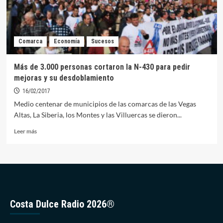
Comarca
Economía
Sucesos
Más de 3.000 personas cortaron la N-430 para pedir
mejoras y su desdoblamiento
16/02/2017
Medio centenar de municipios de las comarcas de las Vegas
Altas, La Siberia, los Montes y las Villuercas se dieron...
Leer
Leer más
más
sobre
Más
de
3.000
personas
cortaron
Costa Dulce Radio 2026®
la
N-