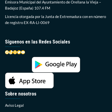
430
Emisora Municipal del Ayuntamiento de Orellana la Vieja –
para
Badajoz (España) 107.4 FM
pedir
mejoras
Licencia otorgada por la Junta de Extremadura con en número
y
de registro EX-RA-LI-0069
su
desdoblamiento
Síguenos en las Redes Sociales
Facebook
TikTok
Instagram
Twitter
YouTube
Sobre nosotros
Aviso Legal