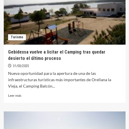
Orellana
por
7.200
euros
Turismo
Gebidexsa vuelve a licitar el Camping tras quedar
desierto el último proceso
31/03/2025
Nueva oportunidad para la apertura de una de las
infraestructuras turísticas más importantes de Orellana la
Vieja, el Camping Balcón...
Leer
Leer más
más
sobre
Gebidexsa
vuelve
a
licitar