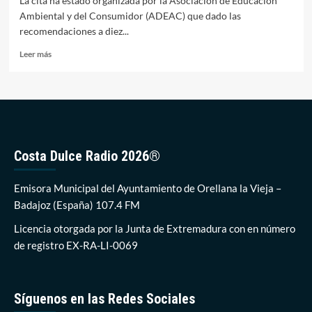
La cita ha estado organizada por la Asociación de Educación
Ambiental y del Consumidor (ADEAC) que dado las
recomendaciones a diez...
Leer
Leer más
más
sobre
Orellana
acogió
ayer
el
futuro
Costa Dulce Radio 2026®
de
la
Bandera
Emisora Municipal del Ayuntamiento de Orellana la Vieja –
Azul
Badajoz (España) 107.4 FM
en
la
Licencia otorgada por la Junta de Extremadura con en número
región
de registro EX-RA-LI-0069
Síguenos en las Redes Sociales