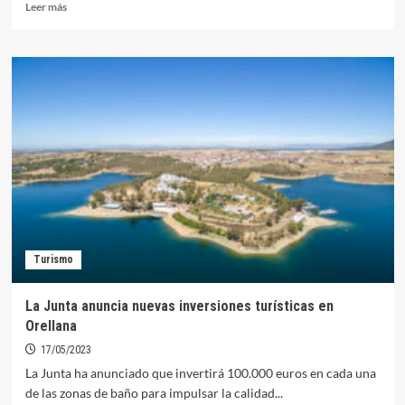
Leer
Leer más
más
sobre
El
Proyecto
de
Ley
de
Presupuestos
de
la
Junta
para
2024
contempla
Turismo
90.000
euros
para
La Junta anuncia nuevas inversiones turísticas en
el
Orellana
Camping
de
17/05/2023
Orellana
La Junta ha anunciado que invertirá 100.000 euros en cada una
de las zonas de baño para impulsar la calidad...