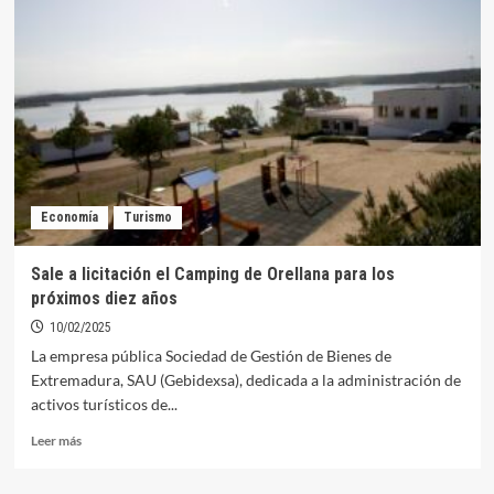
del
Camping
queda
desierta
tras
la
desestimación
de
la
única
Economía
Turismo
oferta
Sale a licitación el Camping de Orellana para los
próximos diez años
10/02/2025
La empresa pública Sociedad de Gestión de Bienes de
Extremadura, SAU (Gebidexsa), dedicada a la administración de
activos turísticos de...
Leer
Leer más
más
sobre