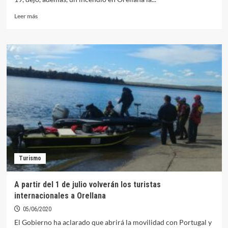
Leer
Leer más
más
sobre
Susto
en
el
camping
de
Orellana
durante
el
último
día
del
año
Turismo
A partir del 1 de julio volverán los turistas
internacionales a Orellana
05/06/2020
El Gobierno ha aclarado que abrirá la movilidad con Portugal y