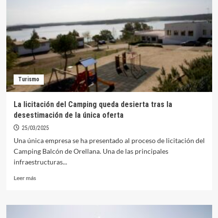
el
Camping
tras
quedar
desierto
el
último
proceso
Turismo
La licitación del Camping queda desierta tras la
desestimación de la única oferta
25/03/2025
Una única empresa se ha presentado al proceso de licitación del
Camping Balcón de Orellana. Una de las principales
infraestructuras...
Leer
Leer más
más
sobre
La
licitación