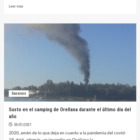
Leer
Leer más
más
sobre
La
Junta
anuncia
nuevas
inversiones
turísticas
en
Orellana
Sucesos
Susto en el camping de Orellana durante el último día del
año
05/01/2021
2020, amén de lo que deja en cuanto a la pandemia del covid-
19, dejó, además, un incendio en Orellana la...