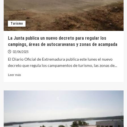
Turismo
La Junta publica un nuevo decreto para regular los
campings, áreas de autocaravanas y zonas de acampada
02/06/2025
El Diario Oficial de Extremadura publica este lunes el nuevo
decreto que regula los campamentos de turismo, las zonas de...
Leer
Leer más
más
sobre
La
Junta
publica
un
nuevo
decreto
para