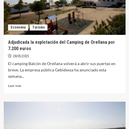
regular
los
campings,
áreas
de
Economía
Turismo
autocaravanas
y
zonas
Adjudicada la explotación del Camping de Orellana por
de
7.200 euros
acampada
28/05/2025
El camping Balcón de Orellana volverá a abrir sus puertas en
breve. La empresa pública Gebidexsa ha anunciado esta
semana...
Leer
Leer más
más
sobre
Adjudicada
la
explotación
del
Camping
de