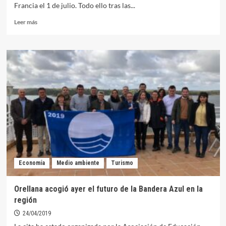
Francia el 1 de julio. Todo ello tras las...
Leer
Leer más
más
sobre
A
partir
del
1
de
julio
volverán
los
turistas
internacionales
a
Orellana
Economía
Medio ambiente
Turismo
Orellana acogió ayer el futuro de la Bandera Azul en la
región
24/04/2019