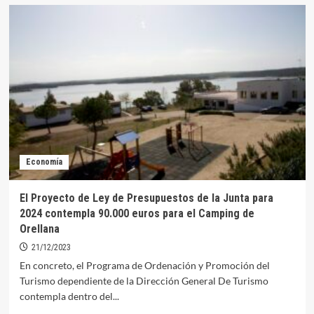
Sale
a
licitación
el
Camping
de
Orellana para
los
próximos
diez
años
Economía
El Proyecto de Ley de Presupuestos de la Junta para
2024 contempla 90.000 euros para el Camping de
Orellana
21/12/2023
En concreto, el Programa de Ordenación y Promoción del
Turismo dependiente de la Dirección General De Turismo
contempla dentro del...