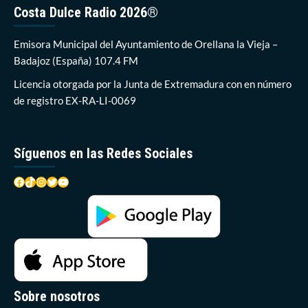
vigor
Costa Dulce Radio 2026®
los
aranceles
al
Emisora Municipal del Ayuntamiento de Orellana la Vieja –
aceite
Badajoz (España) 107.4 FM
de
oliva
Licencia otorgada por la Junta de Extremadura con en número
y
de registro EX-RA-LI-0069
los
agricultores
miran
con
Síguenos en las Redes Sociales
preocupación
los
Facebook
TikTok
Instagram
Twitter
YouTube
bajos
precios
para
esta
campaña
Sobre nosotros