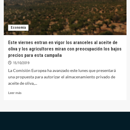
votada
de
las
elecciones
al
Economía
campo
en
Orellana
Este viernes entran en vigor los aranceles al aceite de
la
oliva y los agricultores miran con preocupación los bajos
Vieja
precios para esta campaña
15/10/2019
La Comisión Europea ha avanzado este lunes que presentará
una propuesta para autorizar el almacenamiento privado de
aceite de oliva,...
Leer
Leer más
más
sobre
Este
viernes
entran
en