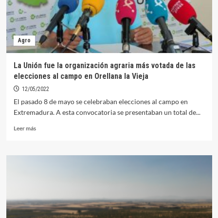
Agro
La Unión fue la organización agraria más votada de las
elecciones al campo en Orellana la Vieja
12/05/2022
El pasado 8 de mayo se celebraban elecciones al campo en
Extremadura. A esta convocatoria se presentaban un total de...
Leer
Leer más
más
sobre
La
Unión
fue
la
organización
agraria
más