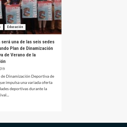
s
Educación
 será una de las seis sedes
undo Plan de Dinamización
va de Verano de la
ión
019
an de Dinamización Deportiva de
que impulsa una variada oferta
dades deportivas durante la
val...
er
ás
bre
ellana
rá