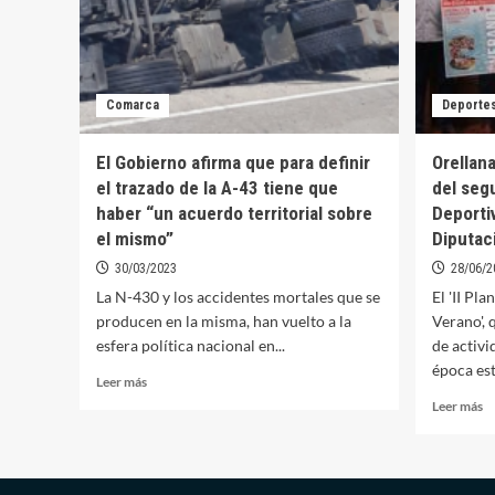
Comarca
Deporte
El Gobierno afirma que para definir
Orellana
el trazado de la A-43 tiene que
del seg
haber “un acuerdo territorial sobre
Deporti
el mismo”
Diputac
30/03/2023
28/06/2
La N-430 y los accidentes mortales que se
El 'II Pl
producen en la misma, han vuelto a la
Verano', 
esfera política nacional en...
de activi
época esti
Leer
Leer más
más
Le
Leer más
sobre
m
El
so
Gobierno
Or
afirma
se