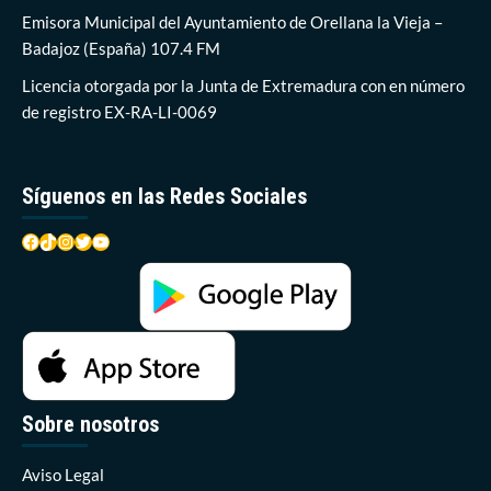
taller
Emisora Municipal del Ayuntamiento de Orellana la Vieja –
sobre
Badajoz (España) 107.4 FM
sanidad
Licencia otorgada por la Junta de Extremadura con en número
de registro EX-RA-LI-0069
Síguenos en las Redes Sociales
Facebook
TikTok
Instagram
Twitter
YouTube
Sobre nosotros
Aviso Legal