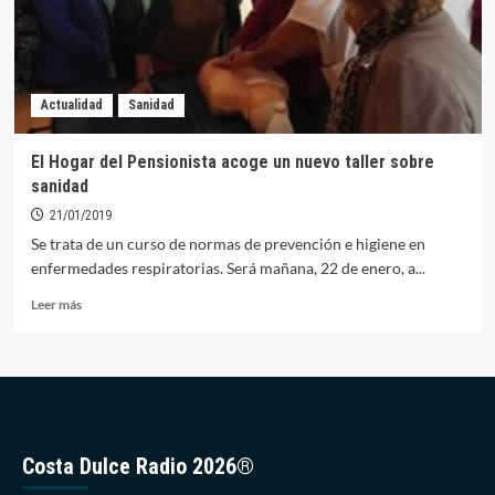
hoy
a
correr
por
una
Actualidad
Sanidad
buena
causa
solidaria
El Hogar del Pensionista acoge un nuevo taller sobre
sanidad
21/01/2019
Se trata de un curso de normas de prevención e higiene en
enfermedades respiratorias. Será mañana, 22 de enero, a...
Leer
Leer más
más
sobre
El
Hogar
del
Pensionista
acoge
Costa Dulce Radio 2026®
un
nuevo