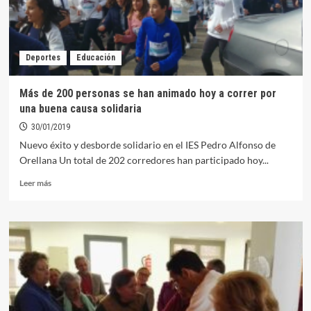
Deportes
Educación
Más de 200 personas se han animado hoy a correr por
una buena causa solidaria
30/01/2019
Nuevo éxito y desborde solidario en el IES Pedro Alfonso de
Orellana Un total de 202 corredores han participado hoy...
Leer
Leer más
más
sobre
Más
de
200
personas
se
han
animado