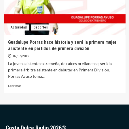
del
desaparecido
en
el
pantano
Actualidad
Deportes
de
Orellana
Guadalupe Porras hace historia y será la primera mujer
asistente en partidos de primera división
02/07/2019
La joven asistente extremeña, de raíces orellanense, será la
primera árbitra asistente en debutar en Primera División.
Porras Ayuso toma...
Leer
Leer más
más
sobre
Guadalupe
Porras
hace
historia
y
Costa Dulce Radio 2026®
será