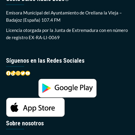
la
primera
Emisora Municipal del Ayuntamiento de Orellana la Vieja –
mujer
Badajoz (España) 107.4 FM
asistente
en
Licencia otorgada por la Junta de Extremadura con en número
partidos
de registro EX-RA-LI-0069
de
primera
división
Síguenos en las Redes Sociales
Facebook
TikTok
Instagram
Twitter
YouTube
Sobre nosotros