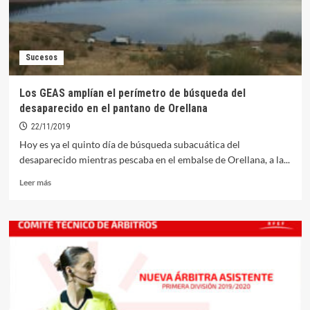
Sucesos
Los GEAS amplían el perímetro de búsqueda del
desaparecido en el pantano de Orellana
22/11/2019
Hoy es ya el quinto día de búsqueda subacuática del
desaparecido mientras pescaba en el embalse de Orellana, a la...
Leer
Leer más
más
sobre
Los
GEAS
amplían
el
perímetro
de
búsqueda