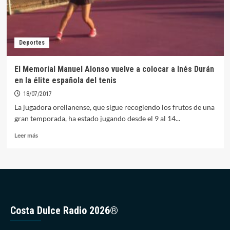
Deportes
El Memorial Manuel Alonso vuelve a colocar a Inés Durán
en la élite española del tenis
18/07/2017
La jugadora orellanense, que sigue recogiendo los frutos de una
gran temporada, ha estado jugando desde el 9 al 14...
Leer
Leer más
más
sobre
El
Memorial
Manuel
Alonso
vuelve
Costa Dulce Radio 2026®
a
colocar