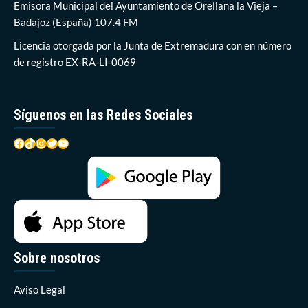
a
Emisora Municipal del Ayuntamiento de Orellana la Vieja –
Inés
Badajoz (España) 107.4 FM
Durán
en
Licencia otorgada por la Junta de Extremadura con en número
la
de registro EX-RA-LI-0069
élite
española
del
tenis
Síguenos en las Redes Sociales
Facebook
TikTok
Instagram
Twitter
YouTube
Sobre nosotros
Aviso Legal