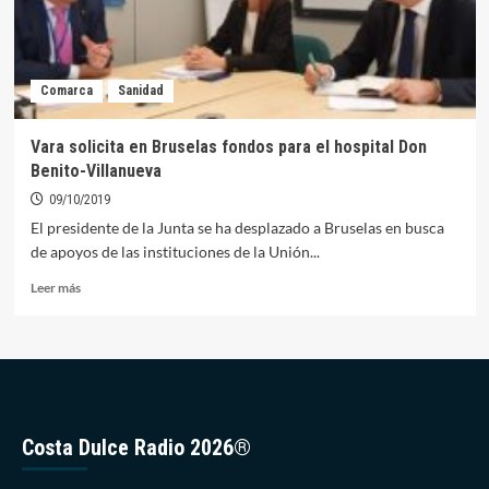
Comarca
Sanidad
Vara solicita en Bruselas fondos para el hospital Don
Benito-Villanueva
09/10/2019
El presidente de la Junta se ha desplazado a Bruselas en busca
de apoyos de las instituciones de la Unión...
Leer
Leer más
más
sobre
Vara
solicita
en
Bruselas
fondos
Costa Dulce Radio 2026®
para
el