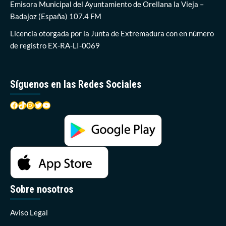
hospital
Emisora Municipal del Ayuntamiento de Orellana la Vieja –
Don
Badajoz (España) 107.4 FM
Benito-
Villanueva
Licencia otorgada por la Junta de Extremadura con en número
de registro EX-RA-LI-0069
Síguenos en las Redes Sociales
Facebook
TikTok
Instagram
Twitter
YouTube
Sobre nosotros
Aviso Legal