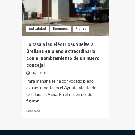
Actualidad
Economía
Plenos
La tasa a las eléctricas vuelve a
Orellana en pleno extraordinario
con el nombramiento de un nuevo
concejal
08/11/2018
Para mañana se ha convocado pleno
extraordinario en el Ayuntamiento de
Orellana la Vieja. En el orden del día
figuran...
Leer
Leer más
más
sobre
La
tasa