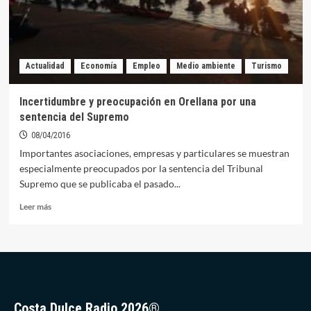
los
turistas
internacionales
a
Orellana
Actualidad
Economía
Empleo
Medio ambiente
Turismo
Incertidumbre y preocupación en Orellana por una
sentencia del Supremo
08/04/2016
Importantes asociaciones, empresas y particulares se muestran
especialmente preocupados por la sentencia del Tribunal
Supremo que se publicaba el pasado...
Leer
Leer más
más
sobre
Incertidumbre
y
preocupación
en
Orellana
Costa Dulce Radio 2026®
por