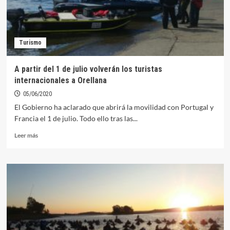
Turismo
A partir del 1 de julio volverán los turistas
internacionales a Orellana
05/06/2020
El Gobierno ha aclarado que abrirá la movilidad con Portugal y
Francia el 1 de julio. Todo ello tras las...
Leer
Leer más
más
sobre
A
partir
del
1
de
julio
volverán