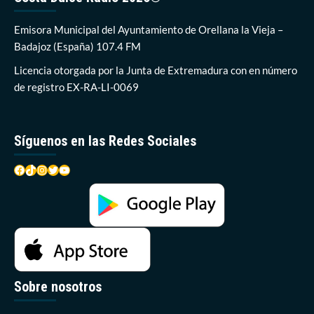
una
sentencia
Emisora Municipal del Ayuntamiento de Orellana la Vieja –
del
Badajoz (España) 107.4 FM
Supremo
Licencia otorgada por la Junta de Extremadura con en número
de registro EX-RA-LI-0069
Síguenos en las Redes Sociales
Facebook
TikTok
Instagram
Twitter
YouTube
Sobre nosotros