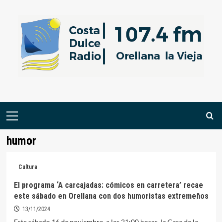
Saltar
al
contenido
Menú
primario
humor
Cultura
El programa ‘A carcajadas: cómicos en carretera’ recae
este sábado en Orellana con dos humoristas extremeños
13/11/2024
Este sábado 16 de noviembre, a las 21:00 horas, la Casa de la