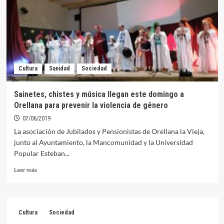
carretera’
llegará
a
Orellana
el
16
de
Cultura
Sanidad
Sociedad
noviembre
Sainetes, chistes y música llegan este domingo a
Orellana para prevenir la violencia de género
07/06/2019
La asociación de Jubilados y Pensionistas de Orellana la Vieja,
junto al Ayuntamiento, la Mancomunidad y la Universidad
Popular Esteban...
Leer
Leer más
más
sobre
Sainetes,
chistes
Cultura
Sociedad
y