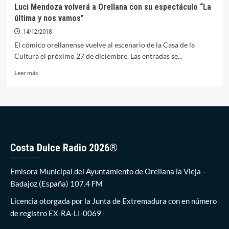
música
Luci Mendoza volverá a Orellana con su espectáculo “La
llegan
última y nos vamos”
este
domingo
14/12/2018
a
El cómico orellanense vuelve al escenario de la Casa de la
Orellana
Cultura el próximo 27 de diciembre. Las entradas se...
para
prevenir
Leer
Leer más
la
más
violencia
sobre
de
Luci
género
Mendoza
volverá
a
Orellana
Costa Dulce Radio 2026®
con
su
espectáculo
Emisora Municipal del Ayuntamiento de Orellana la Vieja –
“La
Badajoz (España) 107.4 FM
última
y
Licencia otorgada por la Junta de Extremadura con en número
nos
de registro EX-RA-LI-0069
vamos”