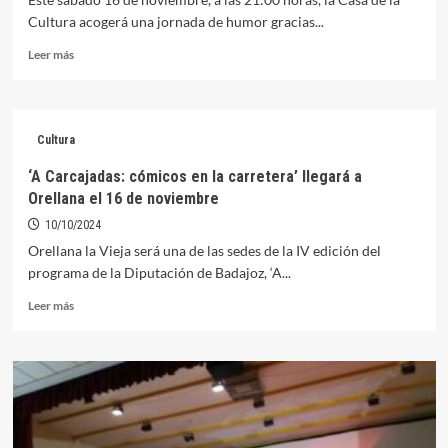
Cultura acogerá una jornada de humor gracias...
Leer
Leer más
más
sobre
El
programa
Cultura
‘A
carcajadas:
‘A Carcajadas: cómicos en la carretera’ llegará a
cómicos
Orellana el 16 de noviembre
en
carretera’
10/10/2024
recae
Orellana la Vieja será una de las sedes de la IV edición del
este
programa de la Diputación de Badajoz, ‘A...
sábado
en
Leer
Leer más
Orellana
más
con
sobre
dos
‘A
humoristas
Carcajadas:
extremeños
cómicos
en
la