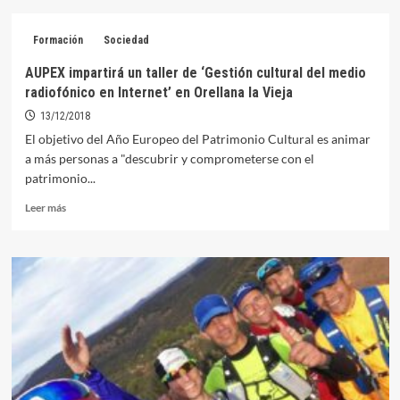
Gebidexsa
sacará
Formación
Sociedad
a
licitación
AUPEX impartirá un taller de ‘Gestión cultural del medio
los
radiofónico en Internet’ en Orellana la Vieja
apartamentos
turísticos
13/12/2018
de
El objetivo del Año Europeo del Patrimonio Cultural es animar
Orellana
a más personas a "descubrir y comprometerse con el
patrimonio...
Leer
Leer más
más
sobre
AUPEX
impartirá
un
taller
de
‘Gestión
cultural
del
medio