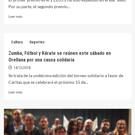
Por su parte, el segundo premio...
Leer
Leer más
más
sobre
Estos
son
Cultura
Deportes
los
números
Zumba, Fútbol y Kárate se reúnen este sábado en
definitivos
Orellana por una causa solidaria
de
la
14/12/2018
campaña
Se trata de la undécima edición del torneo solidario a favor de
Consume
Cáritas que se celebrará el próximo 15 de...
en
Orellana
Leer
Leer más
más
sobre
Zumba,
Fútbol
y
Kárate
se