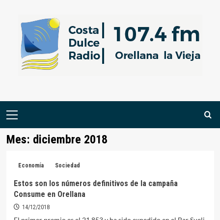
Saltar
al
contenido
Menú
primario
Mes:
diciembre 2018
Economía
Sociedad
Estos son los números definitivos de la campaña
Consume en Orellana
14/12/2018
El primer premio es el 21.853 y ha sido expedido en el Bar Sueli.