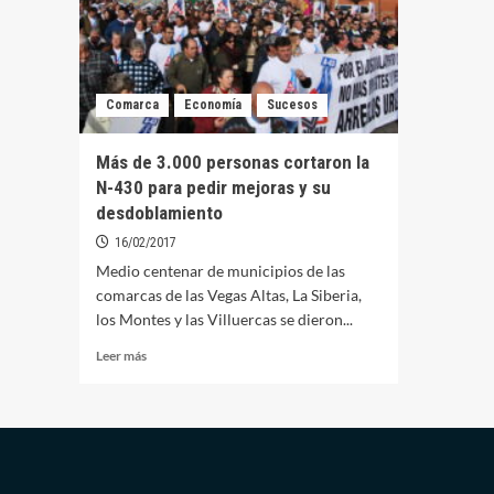
Comarca
Economía
Sucesos
Más de 3.000 personas cortaron la
N-430 para pedir mejoras y su
desdoblamiento
16/02/2017
Medio centenar de municipios de las
comarcas de las Vegas Altas, La Siberia,
los Montes y las Villuercas se dieron...
Leer
Leer más
más
sobre
Más
de
3.000
personas