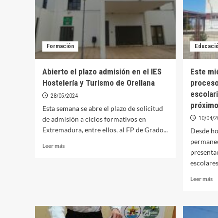
Formación
Educaci
Abierto el plazo admisión en el IES
Este mi
Hostelería y Turismo de Orellana
proceso
escolar
28/05/2024
próximo
Esta semana se abre el plazo de solicitud
de admisión a ciclos formativos en
10/04/2
Extremadura, entre ellos, al FP de Grado...
Desde hoy
permanec
Leer
Leer más
presentac
más
escolares
sobre
Abierto
Le
Leer más
el
m
plazo
so
admisión
Es
en
mi