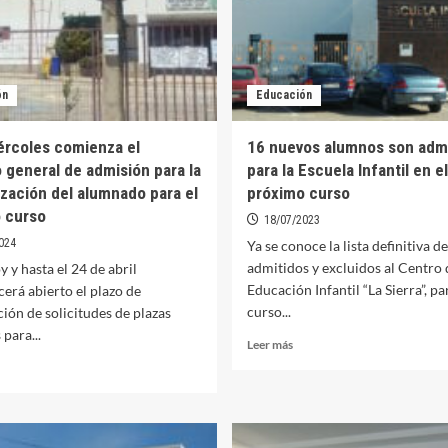
ón
Educación
ércoles comienza el
16 nuevos alumnos son adm
 general de admisión para la
para la Escuela Infantil en el
ización del alumnado para el
próximo curso
 curso
18/07/2023
024
Ya se conoce la lista definitiva de
admitidos y excluidos al Centro 
 y hasta el 24 de abril
Educación Infantil “La Sierra”, pa
erá abierto el plazo de
curso...
ión de solicitudes de plazas
 para...
Leer
Leer más
más
er
sobre
ás
16
bre
nuevos
te
alumnos
ércoles