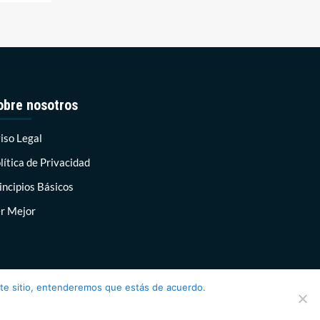
obre nosotros
iso Legal
lítica de Privacidad
incipios Básicos
r Mejor
ste sitio, entenderemos que estás de acuerdo.
AF themes.