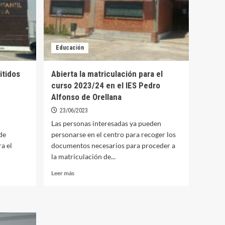
Educación
itidos
Abierta la matriculación para el
curso 2023/24 en el IES Pedro
Alfonso de Orellana
23/06/2023
Las personas interesadas ya pueden
de
personarse en el centro para recoger los
ra el
documentos necesarios para proceder a
la matriculación de...
Leer
Leer más
más
sobre
Abierta
la
matriculación