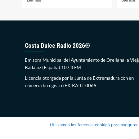
Leer más
Leer más
más
m
sobre
so
El
C
IES
el
Hostelería
tr
y
ha
Turismo
la
Costa Dulce Radio 2026®
abre
n
desde
no
hoy
e
Emisora Municipal del Ayuntamiento de Orellana la Viej
su
d
Badajoz (España) 107.4 FM
periodo
d
de
lo
Licencia otorgada por la Junta de Extremadura con en
matriculaciones
ce
número de registro EX-RA-LI-0069
ed
d
Or
Utilizamos las famosas cookies para asegurar
Costa Dul