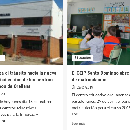
son
omienza
admitidos
para
roceso
la
neral
Escuela
e
Infantil
misión
en
ra
el
próximo
colarización
curso
l
ón
Educación
lumnado
ra
a el tránsito hacia la nueva
El CEIP Santo Domingo abre
róximo
dad en dos de los centros
de matriculación
rso
vos de Orellana
02/05/2019
020
El centro educativo orellanense 
pasado lunes, 29 de abril, el per
de hoy lunes día 18 se reabren
matriculación para el curso 201
s centros educativos
Los...
ses para la limpieza y
ión...
Leer
Leer más
más
er