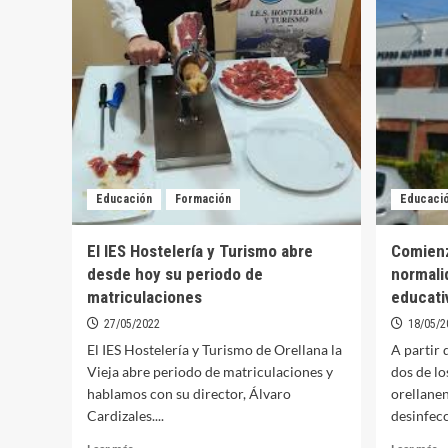
el
c
IES
el
Hostelería
p
y
ge
Turismo
d
de
ad
Orellana
pa
la
es
de
Educación
Formación
Educaci
a
pa
el
El IES Hostelería y Turismo abre
Comienz
p
desde hoy su periodo de
normali
cu
matriculaciones
educati
27/05/2022
18/05/2
El IES Hostelería y Turismo de Orellana la
A partir 
Vieja abre periodo de matriculaciones y
dos de lo
hablamos con su director, Álvaro
orellanen
Cardizales....
desinfecc
Leer
Le