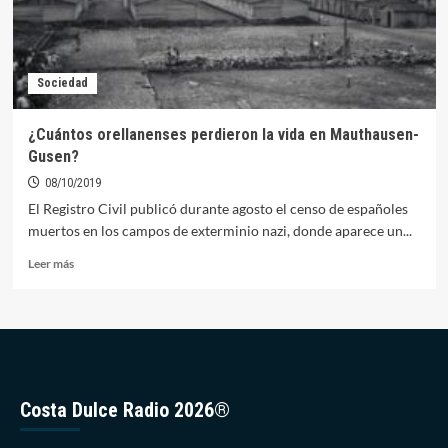
Sociedad
¿Cuántos orellanenses perdieron la vida en Mauthausen-
Gusen?
08/10/2019
El Registro Civil publicó durante agosto el censo de españoles
muertos en los campos de exterminio nazi, donde aparece un...
Leer
Leer más
más
sobre
¿Cuántos
orellanenses
perdieron
la
vida
Costa Dulce Radio 2026®
en
Mauthausen-