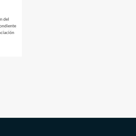
n del
pondiente
nciación