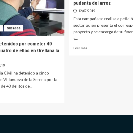
pudenta del arroz
12/07/2019
Esta campaña se realiza a petició
sector quien presenta el corres
Sucesos
proyecto y se encarga de su fina
y...
etenidos por cometer 40
Leer
Leer más
uatro de ellos en Orellana la
más
sobre
Orellana
019
y
a Civil ha detenido a cinco
otros
e Villanueva de la Serena por la
35
de 40 delitos de...
municipios
contarán
er
con
ás
tratamientos
bre
contra
inco
la
tenidos
pudenta
or
del
ometer
arroz