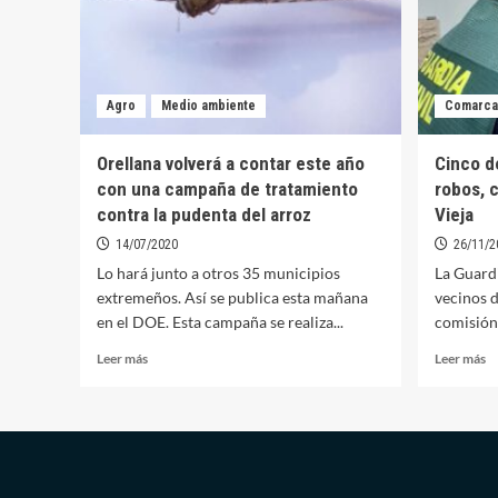
Agro
Medio ambiente
Comarca
Orellana volverá a contar este año
Cinco d
con una campaña de tratamiento
robos, c
contra la pudenta del arroz
Vieja
14/07/2020
26/11/2
Lo hará junto a otros 35 municipios
La Guardi
extremeños. Así se publica esta mañana
vecinos d
en el DOE. Esta campaña se realiza...
comisión 
Leer
Le
Leer más
Leer más
más
m
sobre
so
Orellana
C
volverá
de
a
p
contar
c