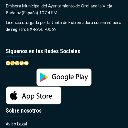
la
Emisora Municipal del Ayuntamiento de Orellana la Vieja –
carrera
Badajoz (España) 107.4 FM
de
autos
Licencia otorgada por la Junta de Extremadura con en número
locos
de registro EX-RA-LI-0069
de
Orellana
Síguenos en las Redes Sociales
Facebook
TikTok
Instagram
Twitter
YouTube
Sobre nosotros
Aviso Legal