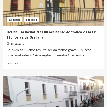
Comarca
Sucesos
Herida una menor tras un accidente de tráfico en la Ex-
115, cerca de Orellana
18/09/2019
La joven de 17 años resultó herida menos grave. El suceso
ocurría el sábado 14 de septiembre entre Orellana la...
Leer
Leer más
más
sobre
Herida
una
menor
tras
un
accidente
de