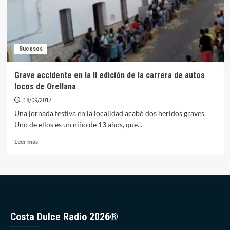
tráfico
en
la
Ex-
115,
Sucesos
cerca
de
Orellana
Grave accidente en la II edición de la carrera de autos
locos de Orellana
18/09/2017
Una jornada festiva en la localidad acabó dos heridos graves.
Uno de ellos es un niño de 13 años, que...
Leer
Leer más
más
sobre
Grave
accidente
en
la
II
Costa Dulce Radio 2026®
edición
de