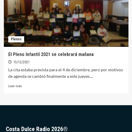
por
la
creación
de
un
parque
canino
Plenos
en
Orellana
El Pleno Infantil 2021 se celebrará mañana
15/12/2021
La cita estaba prevista para el 4 de diciembre, pero por motivos
de agenda se cambió finalmente a este jueves....
Leer
Leer más
más
sobre
El
Pleno
Infantil
2021
se
Costa Dulce Radio 2026®
celebrará