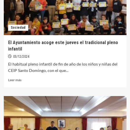
césped
del
polideportivo
Sociedad
El Ayuntamiento acoge este jueves el tradicional pleno
infantil
03/12/2024
El habitual pleno infantil de fin de año de los niños y niñas del
CEIP Santo Domingo, con el que...
Leer
Leer más
más
sobre
El
Ayuntamiento
acoge
este
jueves
el
tradicional