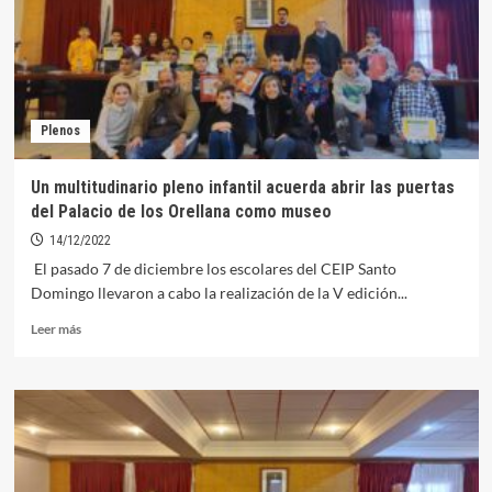
entre
las
propuestas
del
VI
Pleno
Plenos
Infantil
Un multitudinario pleno infantil acuerda abrir las puertas
del Palacio de los Orellana como museo
14/12/2022
El pasado 7 de diciembre los escolares del CEIP Santo
Domingo llevaron a cabo la realización de la V edición...
Leer
Leer más
más
sobre
Un
multitudinario
pleno
infantil
acuerda