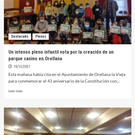
celebrará
el
7
de
diciembre
Destacado
Plenos
Un intenso pleno infantil vota por la creación de un
parque canino en Orellana
16/12/2021
Esta mañana había cita en el Ayuntamiento de Orellana la Vieja
para conmemorar el 43 aniversario de la Constitución con...
Leer
Leer más
más
sobre
Un
intenso
pleno
infantil
vota