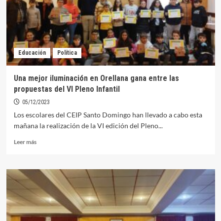
pleno
infantil
Educación
Política
Una mejor iluminación en Orellana gana entre las
propuestas del VI Pleno Infantil
05/12/2023
Los escolares del CEIP Santo Domingo han llevado a cabo esta
mañana la realización de la VI edición del Pleno...
Leer
Leer más
más
sobre
Una
mejor
iluminación
en
Orellana
gana