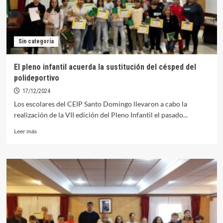
Sin categoría
El pleno infantil acuerda la sustitución del césped del
polideportivo
17/12/2024
Los escolares del CEIP Santo Domingo llevaron a cabo la
realización de la VII edición del Pleno Infantil el pasado...
Leer
Leer más
más
sobre
El
pleno
infantil
acuerda
la
sustitución
del