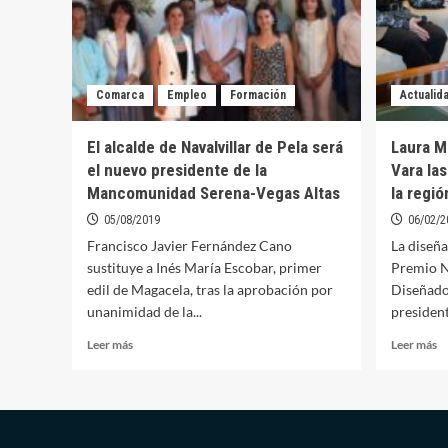
Comarca
Empleo
Formación
Actualid
El alcalde de Navalvillar de Pela será
Laura M
el nuevo presidente de la
Vara las
Mancomunidad Serena-Vegas Altas
la regió
05/08/2019
06/02/2
Francisco Javier Fernández Cano
La diseña
sustituye a Inés María Escobar, primer
Premio N
edil de Magacela, tras la aprobación por
Diseñador
unanimidad de la...
president
Leer
Le
Leer más
Leer más
más
m
sobre
so
El
La
alcalde
M
de
S