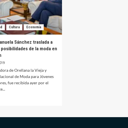
ad
Cultura
Economía
anuela Sánchez traslada a
 posibilidades de la moda en
n
019
dora de Orellana la Vieja y
acional de Moda para Jóvenes
es, fue recibida ayer por el
e...
er
ás
bre
ura
anuela
ánchez