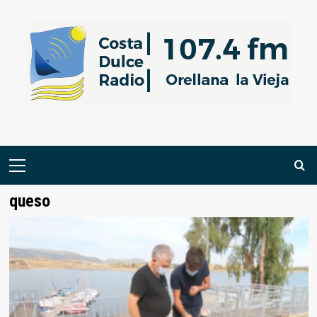
Saltar
al
contenido
Menú
primario
queso