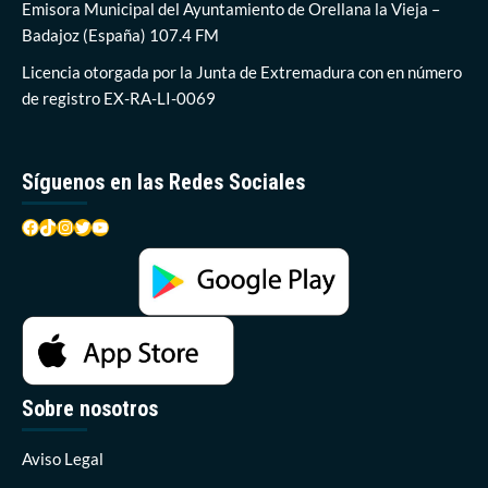
pasado
Emisora Municipal del Ayuntamiento de Orellana la Vieja –
domingo
Badajoz (España) 107.4 FM
disfrutó
del
Licencia otorgada por la Junta de Extremadura con en número
Embalse
de registro EX-RA-LI-0069
de
Orellana
y
su
Síguenos en las Redes Sociales
entorno
Facebook
TikTok
Instagram
Twitter
YouTube
Sobre nosotros
Aviso Legal