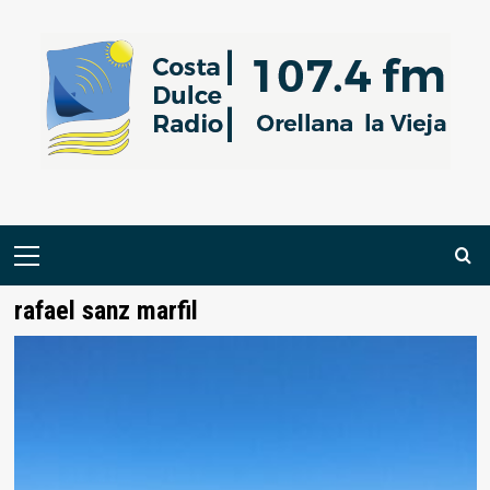
Saltar
al
contenido
Menú
primario
rafael sanz marfil