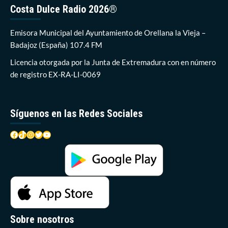
de
Costa Dulce Radio 2026®
oficio
el
actual
Emisora Municipal del Ayuntamiento de Orellana la Vieja –
convenio
Badajoz (España) 107.4 FM
urbanístico
con
Licencia otorgada por la Junta de Extremadura con en número
la
de registro EX-RA-LI-0069
termosolar
Síguenos en las Redes Sociales
Facebook
TikTok
Instagram
Twitter
YouTube
Sobre nosotros