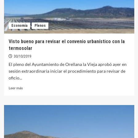
Economía
Plenos
Visto bueno para revisar el convenio urbanístico con la
termosolar
30/10/2019
El pleno del Ayuntamiento de Orellana la Vieja aprobó ayer en
sesión extraordinaria iniciar el procedimiento para revisar de
oficio...
Leer
Leer más
más
sobre
Visto
bueno
para
revisar
el
convenio