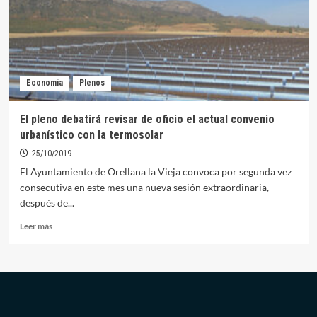
urbanístico
con
la
termosolar
Economía
Plenos
El pleno debatirá revisar de oficio el actual convenio
urbanístico con la termosolar
25/10/2019
El Ayuntamiento de Orellana la Vieja convoca por segunda vez
consecutiva en este mes una nueva sesión extraordinaria,
después de...
Leer
Leer más
más
sobre
El
pleno
debatirá
revisar