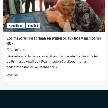
del
Pensionista
Actualidad
Sanidad
Los mayores se forman en primeros auxilios y maniobras
RCP
31/10/2018
Una veintena de personas asistieron el pasado martes al Taller
de Primeros Auxilios y Reanimación Cardiopulmonar
organizado por el Ayuntamiento...
Leer
Leer más
más
sobre
Los
mayores
se
forman
en