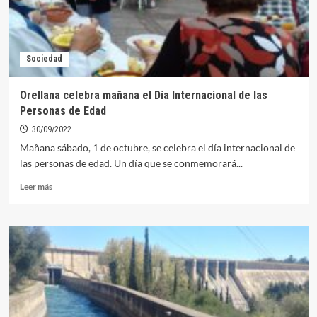
Sociedad
Orellana celebra mañana el Día Internacional de las
Personas de Edad
30/09/2022
Mañana sábado, 1 de octubre, se celebra el día internacional de
las personas de edad. Un día que se conmemorará...
Leer
Leer más
más
sobre
Orellana
celebra
mañana
el
Día
Internacional
de