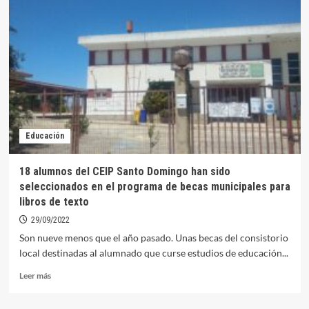
Civil
investiga
a
dos
vecinos
de
Don
Benito
por
el
Educación
robo
de
cobre
18 alumnos del CEIP Santo Domingo han sido
en
seleccionados en el programa de becas municipales para
varios
libros de texto
municipios,
entre
29/09/2022
ellos,
Son nueve menos que el año pasado. Unas becas del consistorio
Orellana
local destinadas al alumnado que curse estudios de educación...
la
Vieja
Leer
Leer más
más
sobre