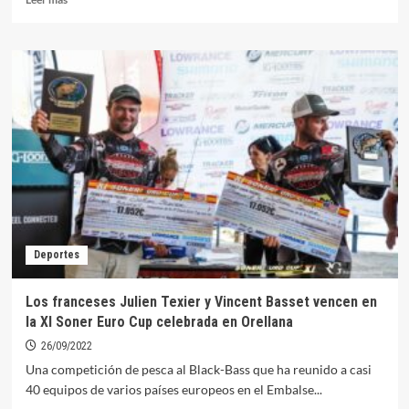
más
sobre
Mañana
comenzarán
las
actividades
del
mes
del
mayor
en
Orellana
Deportes
Los franceses Julien Texier y Vincent Basset vencen en
la XI Soner Euro Cup celebrada en Orellana
26/09/2022
Una competición de pesca al Black-Bass que ha reunido a casi
40 equipos de varios países europeos en el Embalse...