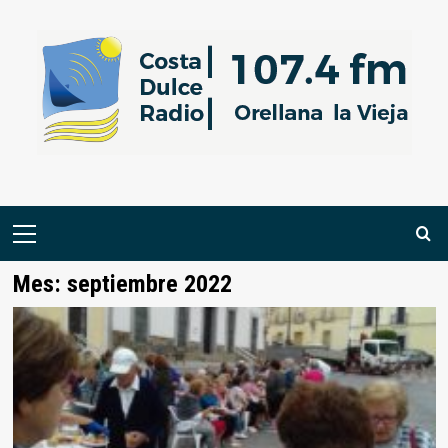
Saltar
al
contenido
Menú
primario
Mes:
septiembre 2022