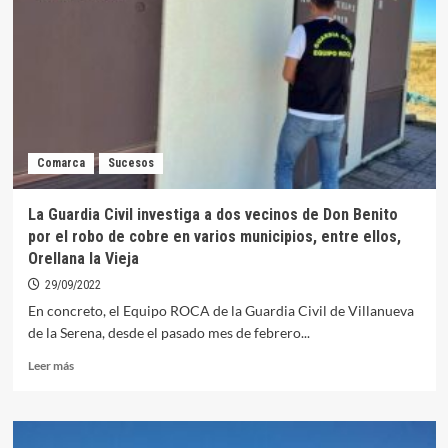
visitarán
Orellana
el
próximo
27
de
octubre
Comarca
Sucesos
La Guardia Civil investiga a dos vecinos de Don Benito
por el robo de cobre en varios municipios, entre ellos,
Orellana la Vieja
29/09/2022
En concreto, el Equipo ROCA de la Guardia Civil de Villanueva
de la Serena, desde el pasado mes de febrero...
Leer
Leer más
más
sobre
La
Guardia