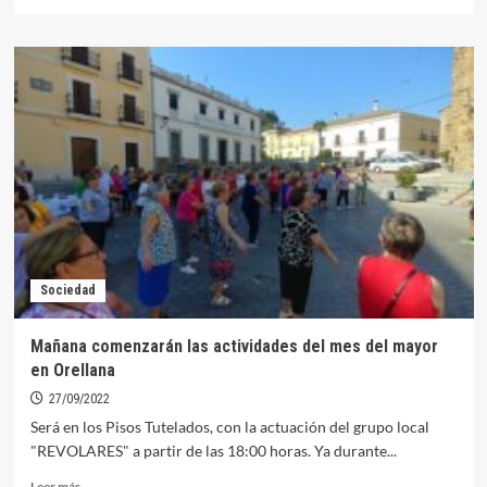
más
sobre
Orellana
albergará
mañana
una
charla
sobre
la
trata
de
personas
Sociedad
Mañana comenzarán las actividades del mes del mayor
en Orellana
27/09/2022
Será en los Pisos Tutelados, con la actuación del grupo local
"REVOLARES" a partir de las 18:00 horas. Ya durante...
Leer
Leer más