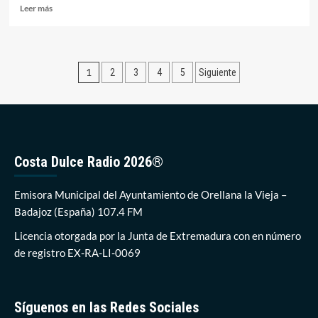
Leer
Leer más
más
sobre
Los
franceses
Paginación
1
2
3
4
5
Siguiente
Julien
Texier
de
y
entradas
Vincent
Basset
vencen
en
Costa Dulce Radio 2026®
la
XI
Emisora Municipal del Ayuntamiento de Orellana la Vieja –
Soner
Euro
Badajoz (España) 107.4 FM
Cup
Licencia otorgada por la Junta de Extremadura con en número
celebrada
en
de registro EX-RA-LI-0069
Orellana
Síguenos en las Redes Sociales