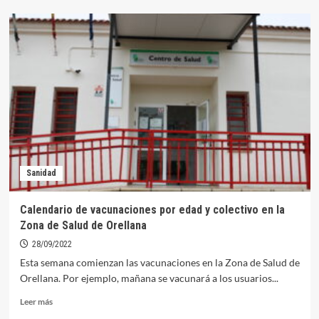
La
XVI
edición
del
Memorial
Carlos
Cuadrado
llega
este
domingo
a
Orellana
Sanidad
Calendario de vacunaciones por edad y colectivo en la
Zona de Salud de Orellana
28/09/2022
Esta semana comienzan las vacunaciones en la Zona de Salud de
Orellana. Por ejemplo, mañana se vacunará a los usuarios...
Leer
Leer más
más