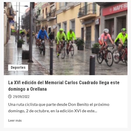
18
alumnos
del
CEIP
Santo
Domingo
han
sido
seleccionados
en
el
programa
Deportes
de
becas
municipales
La XVI edición del Memorial Carlos Cuadrado llega este
para
domingo a Orellana
libros
de
29/09/2022
texto
Una ruta ciclista que parte desde Don Benito el próximo
domingo, 2 de octubre, en la edición XVI de este...
Leer
Leer más
más
sobre