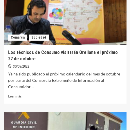
visto
bueno
para
la
concesión
de
Comarca
Sociedad
ayudas
a
los
Los técnicos de Consumo visitarán Orellana el próximo
regantes
27 de octubre
del
Canal
30/09/2022
de
Ya ha sido publicado el próximo calendario del mes de octubre
Orellana
por parte del Consorcio Extremeño de Información al
afectados
Consumidor....
por
la
Leer
Leer más
sequía
más
sobre
Los
técnicos
de
Consumo