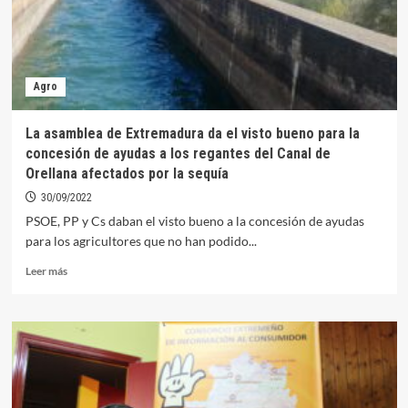
las
Personas
de
Edad
Agro
La asamblea de Extremadura da el visto bueno para la
concesión de ayudas a los regantes del Canal de
Orellana afectados por la sequía
30/09/2022
PSOE, PP y Cs daban el visto bueno a la concesión de ayudas
para los agricultores que no han podido...
Leer
Leer más
más
sobre
La
asamblea
de
Extremadura
da
el