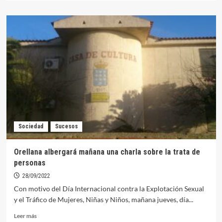
sobre
Calendario
de
vacunaciones
por
edad
y
colectivo
en
la
Zona
de
Salud
Sociedad
Sucesos
de
Orellana
Orellana albergará mañana una charla sobre la trata de
personas
28/09/2022
Con motivo del Día Internacional contra la Explotación Sexual
y el Tráfico de Mujeres, Niñas y Niños, mañana jueves, día...
Leer
Leer más