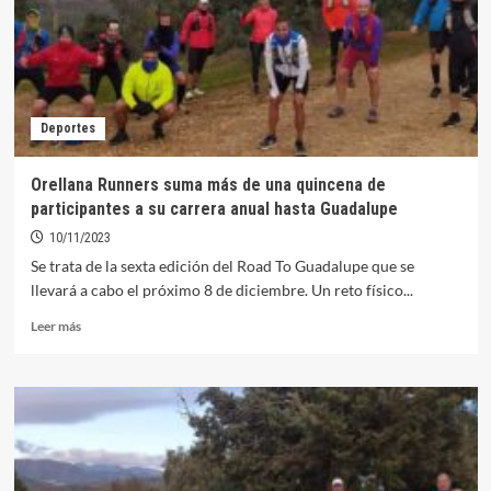
vasco”
en
la
VII
edición
del
Deportes
Road
To
Guadalupe
Orellana Runners suma más de una quincena de
participantes a su carrera anual hasta Guadalupe
10/11/2023
Se trata de la sexta edición del Road To Guadalupe que se
llevará a cabo el próximo 8 de diciembre. Un reto físico...
Leer
Leer más
más
sobre
Orellana
Runners
suma
más
de
una