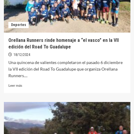
Deportes
Orellana Runners rinde homenaje a “el vasco” en la VII
edición del Road To Guadalupe
18/12/2024
Una quincena de valientes completaron el pasado 6 diciembre
la VII edición del Road To Guadalupe que organiza Orellana
Runners....
Leer
Leer más
más
sobre
Orellana
Runners
rinde
homenaje
a
“el