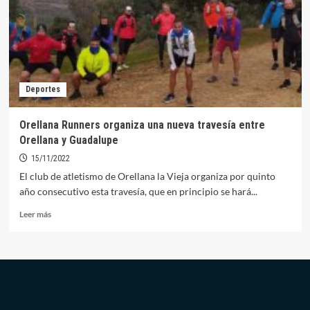
quincena
de
participantes
a
su
carrera
Deportes
anual
hasta
Guadalupe
Orellana Runners organiza una nueva travesía entre
Orellana y Guadalupe
15/11/2022
El club de atletismo de Orellana la Vieja organiza por quinto
año consecutivo esta travesía, que en principio se hará...
Leer
Leer más
más
sobre
Orellana
Runners
organiza
una
nueva