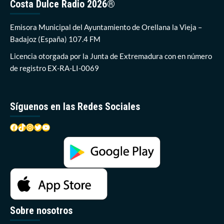
Costa Dulce Radio 2026®
travesía
entre
Orellana
Emisora Municipal del Ayuntamiento de Orellana la Vieja –
y
Badajoz (España) 107.4 FM
Guadalupe
Licencia otorgada por la Junta de Extremadura con en número
de registro EX-RA-LI-0069
Síguenos en las Redes Sociales
Facebook
TikTok
Instagram
Twitter
YouTube
Sobre nosotros