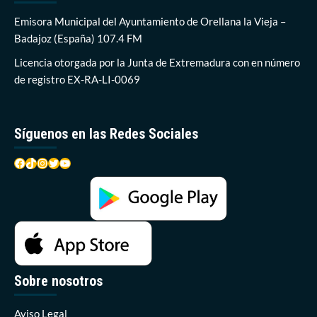
de
una
Emisora Municipal del Ayuntamiento de Orellana la Vieja –
obra
Badajoz (España) 107.4 FM
de
teatro
Licencia otorgada por la Junta de Extremadura con en número
en
de registro EX-RA-LI-0069
Mérida
Síguenos en las Redes Sociales
Facebook
TikTok
Instagram
Twitter
YouTube
Sobre nosotros
Aviso Legal