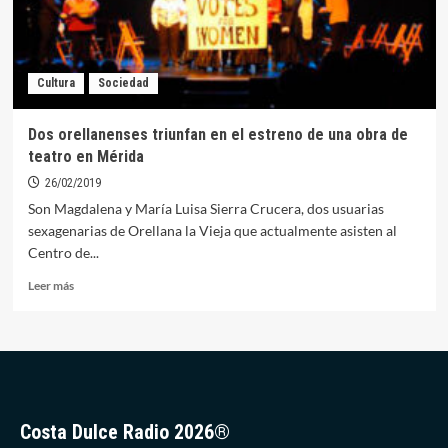
Cultura
Sociedad
Dos orellanenses triunfan en el estreno de una obra de
teatro en Mérida
26/02/2019
Son Magdalena y María Luisa Sierra Crucera, dos usuarias
sexagenarias de Orellana la Vieja que actualmente asisten al
Centro de...
Leer
Leer más
más
sobre
Dos
orellanenses
triunfan
en
el
Costa Dulce Radio 2026®
estreno