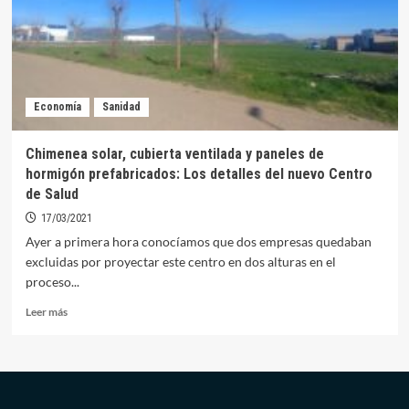
iluminación
solar
en
Orellana
la
Vieja
Economía
Sanidad
Chimenea solar, cubierta ventilada y paneles de
hormigón prefabricados: Los detalles del nuevo Centro
de Salud
17/03/2021
Ayer a primera hora conocíamos que dos empresas quedaban
excluidas por proyectar este centro en dos alturas en el
proceso...
Leer
Leer más
más
sobre
Chimenea
solar,
cubierta