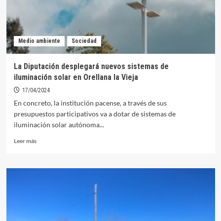
Medio ambiente
Sociedad
La Diputación desplegará nuevos sistemas de
iluminación solar en Orellana la Vieja
17/04/2024
En concreto, la institución pacense, a través de sus
presupuestos participativos va a dotar de sistemas de
iluminación solar autónoma...
Leer
Leer más
más
sobre
La
Diputación
desplegará
nuevos
sistemas
de