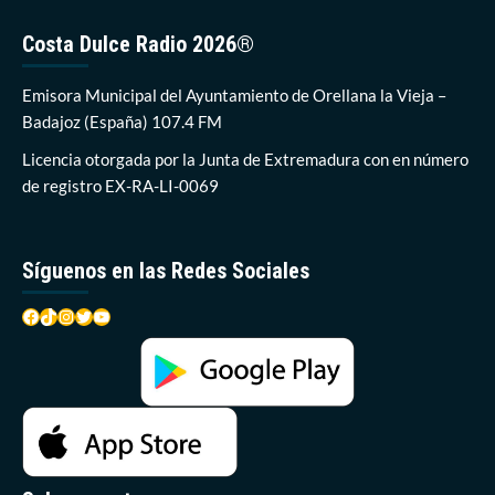
ventilada
y
Costa Dulce Radio 2026®
paneles
de
hormigón
Emisora Municipal del Ayuntamiento de Orellana la Vieja –
prefabricados:
Badajoz (España) 107.4 FM
Los
detalles
Licencia otorgada por la Junta de Extremadura con en número
del
de registro EX-RA-LI-0069
nuevo
Centro
de
Salud
Síguenos en las Redes Sociales
Facebook
TikTok
Instagram
Twitter
YouTube