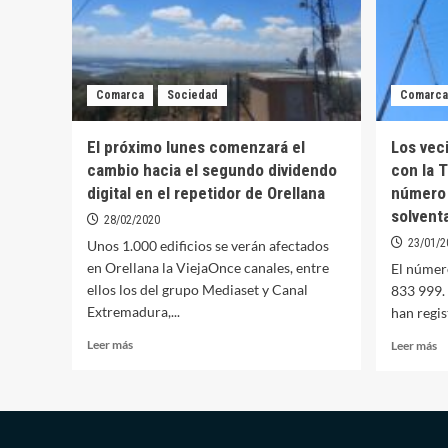
Comarca
Sociedad
Comarca
El próximo lunes comenzará el
Los vec
cambio hacia el segundo dividendo
con la 
digital en el repetidor de Orellana
número 
solvent
28/02/2020
23/01/2
Unos 1.000 edificios se verán afectados
en Orellana la ViejaOnce canales, entre
El número
ellos los del grupo Mediaset y Canal
833 999. 
Extremadura,...
han regis
Leer
Le
Leer más
Leer más
más
m
sobre
so
El
Lo
próximo
ve
lunes
q