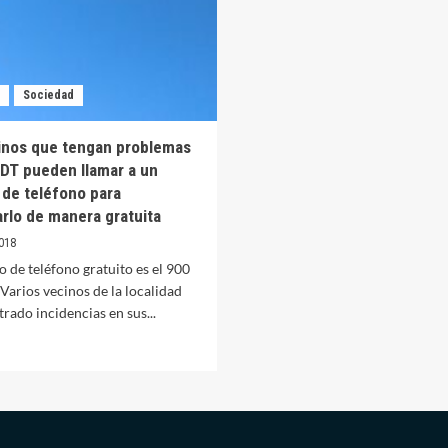
Sociedad
inos que tengan problemas
TDT pueden llamar a un
de teléfono para
arlo de manera gratuita
018
 de teléfono gratuito es el 900
Varios vecinos de la localidad
trado incidencias en sus...
er
ás
bre
s
cinos
ue