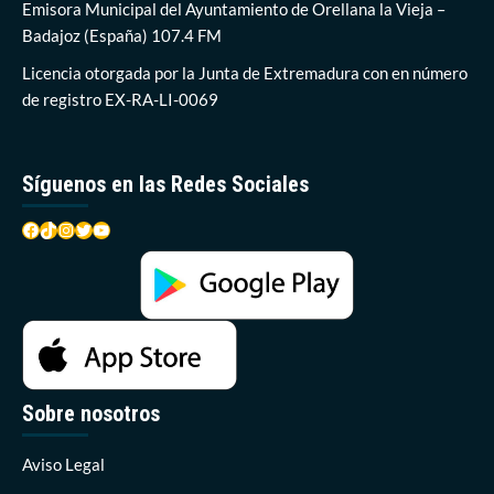
del
Emisora Municipal del Ayuntamiento de Orellana la Vieja –
desaparecido
Badajoz (España) 107.4 FM
en
el
Licencia otorgada por la Junta de Extremadura con en número
pantano
de registro EX-RA-LI-0069
de
Orellana
Síguenos en las Redes Sociales
Facebook
TikTok
Instagram
Twitter
YouTube
Sobre nosotros
Aviso Legal