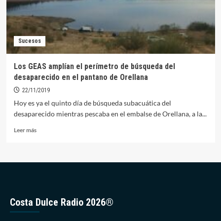
Sucesos
Los GEAS amplían el perímetro de búsqueda del
desaparecido en el pantano de Orellana
22/11/2019
Hoy es ya el quinto día de búsqueda subacuática del
desaparecido mientras pescaba en el embalse de Orellana, a la...
Leer
Leer más
más
sobre
Los
GEAS
amplían
el
perímetro
Costa Dulce Radio 2026®
de
búsqueda