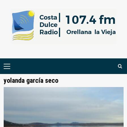
Saltar
al
contenido
Menú
primario
yolanda garcía seco