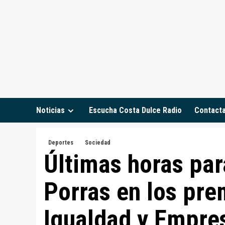
Saltar
al
contenido
Noticias
Escucha Costa Dulce Radio
Contact
Deportes
Sociedad
Últimas horas par
Porras en los pre
Igualdad y Empre