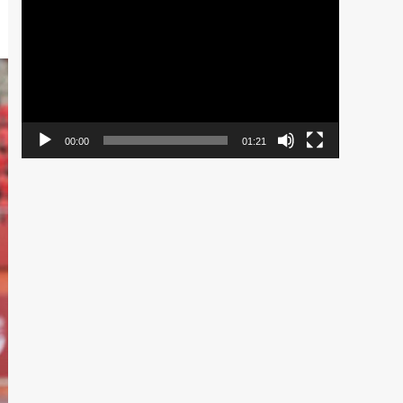
de
vídeo
00:00
01:21