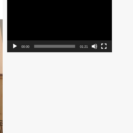
de
vídeo
00:00
01:21