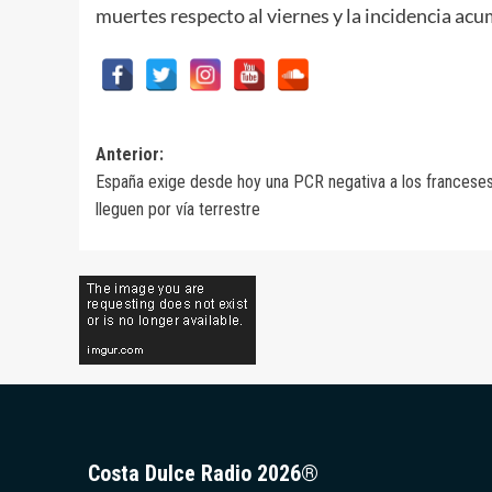
muertes respecto al viernes y la incidencia ac
Navegación
Anterior:
España exige desde hoy una PCR negativa a los francese
de
lleguen por vía terrestre
entradas
Costa Dulce Radio 2026®