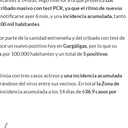
tantes a 14 días. Algo inferior a la que presenta
Los
cribado masivo con test PCR, ya que el ritmo de nuevos
 notificarse ayer 6 más, y una
incidencia acumulada
, tanto
100 mil habitantes
.
por parte de la sanidad extremeña y del cribado con test de
noce un nuevo positivo hoy en
Gargáligas
, por lo que su
s
por 100.000 habitantes y un total de
5 positivos
inúa con tres casos activos y
una
incidencia acumulada
brándose del virus entre sus vecinos. En total
la Zona de
incidencia acumulada a los 14 días de 6
36,9 casos por