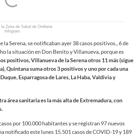
 la Zona de Salud de Orellana
Infogram
 la Serena, se notificaban ayer 38 casos positivos., 6 de
o la situación en Don Benito y Villanueva, porque es
s positivos, Villanueva de la Serena otros 11 más (sigue
a), Quintana suma otros 3 positivos y uno por cada una
 Duque, Esparragosa de Lares, La Haba, Valdivia y
ra área sanitaria es la más alta de Extremadura,
con
s.
3 casos por 100.000 habitantes y se registran 97 nuevos
 ha notificado este lunes 15.501 casos de COVID-19 y 189