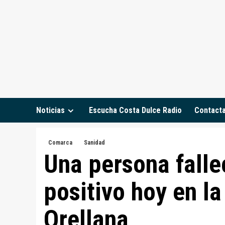
Saltar
al
contenido
Noticias
Escucha Costa Dulce Radio
Contact
Comarca
Sanidad
Una persona falle
positivo hoy en l
Orellana