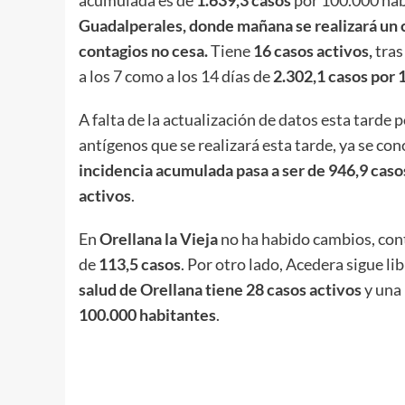
acumulada es de
1.639,3 casos
por 100.000 habi
Guadalperales, donde mañana se realizará un 
contagios no cesa.
Tiene
16 casos activos,
tras
a los 7 como a los 14 días de
2.302,1 casos por 
A falta de la actualización de datos esta tarde 
antígenos que se realizará esta tarde, ya se co
incidencia acumulada pasa a ser de 946,9 caso
activos
.
En
Orellana la Vieja
no ha habido cambios, cont
de
113,5 casos
. Por otro lado, Acedera sigue li
salud de Orellana tiene 28 casos activos
y una 
100.000 habitantes
.