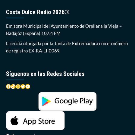
tráfico
esta
Costa Dulce Radio 2026®
mañana
en
Orellana
Emisora Municipal del Ayuntamiento de Orellana la Vieja –
la
Badajoz (España) 107.4 FM
Vieja
Licencia otorgada por la Junta de Extremadura con en número
de registro EX-RA-LI-0069
Síguenos en las Redes Sociales
Facebook
TikTok
Instagram
Twitter
YouTube