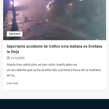
falta
de
pluralidad
política
en
las
cabinas,
Sucesos
más
partidos
y
Importante accidente de tráfico esta mañana en Orellana
más
la Vieja
abstenciones
que
21/12/2015
en
Hasta tres vehículos se han visto implicados en
2011
un accidente que se ha producido a primera hora de la mañana
en la...
Leer
Leer más
más
sobre
Importante
accidente
de