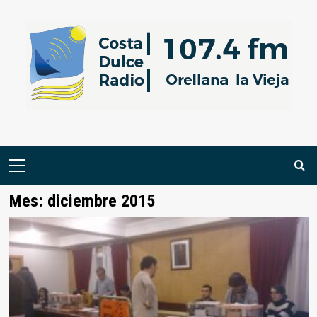
Saltar
al
contenido
Menú
primario
Mes:
diciembre 2015