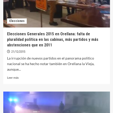
Elecciones
Elecciones Generales 2015 en Orellana: falta de
pluralidad política en las cabinas, más partidos y más
abstenciones que en 2011
21/12/2015
La irrupción de nuevos partidos en el panorama político
nacional se ha hecho notar también en Orellana la Vieja,
aunque...
Leer
Leer más
más
sobre
Elecciones
Generales
2015
en
Orellana: