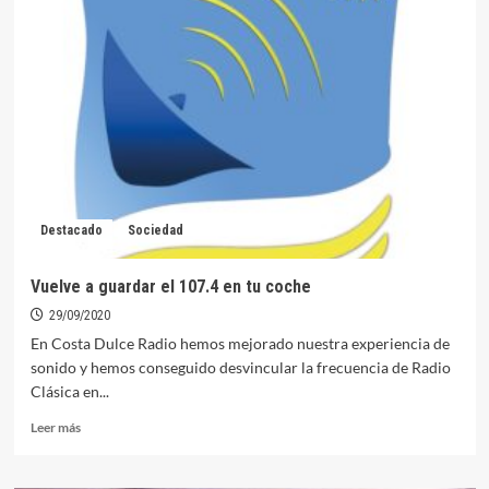
notifica
nuevos
positivos
en
la
Zona
de
Salud
de
Orellana
Destacado
Sociedad
Vuelve a guardar el 107.4 en tu coche
29/09/2020
En Costa Dulce Radio hemos mejorado nuestra experiencia de
sonido y hemos conseguido desvincular la frecuencia de Radio
Clásica en...
Leer
Leer más
más
sobre
Vuelve