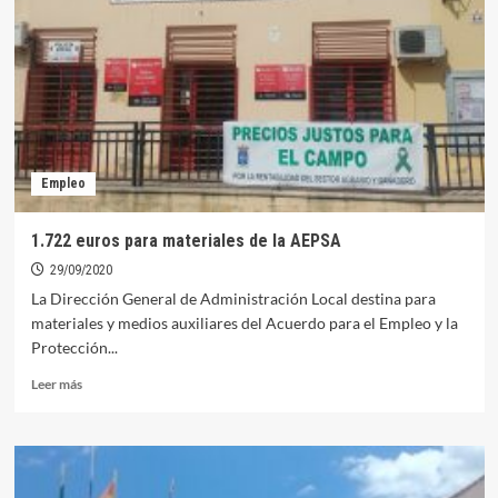
al
proyecto
Ítaca
del
Aula
de
Adultos
Medardo
Empleo
Muñiz
1.722 euros para materiales de la AEPSA
29/09/2020
La Dirección General de Administración Local destina para
materiales y medios auxiliares del Acuerdo para el Empleo y la
Protección...
Leer
Leer más
más
sobre
1.722
euros
para