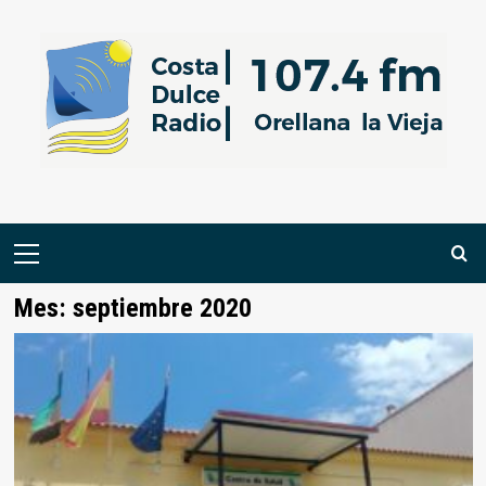
Saltar
al
contenido
Menú
primario
Mes:
septiembre 2020