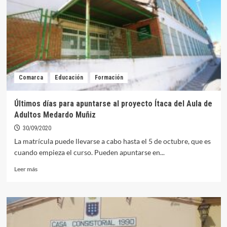
contra
la
gripe
comenzará
el
13
de
octubre
Comarca
Educación
Formación
Últimos días para apuntarse al proyecto Ítaca del Aula de
Adultos Medardo Muñiz
30/09/2020
La matrícula puede llevarse a cabo hasta el 5 de octubre, que es
cuando empieza el curso. Pueden apuntarse en...
Leer
Leer más
más
sobre
Últimos
días
para
apuntarse