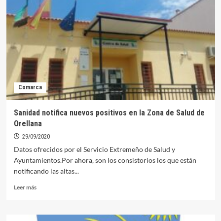
materiales
de
la
AEPSA
Comarca
Sanidad notifica nuevos positivos en la Zona de Salud de
Orellana
29/09/2020
Datos ofrecidos por el Servicio Extremeño de Salud y
Ayuntamientos.Por ahora, son los consistorios los que están
notificando las altas...
Leer
Leer más
más
sobre
Sanidad