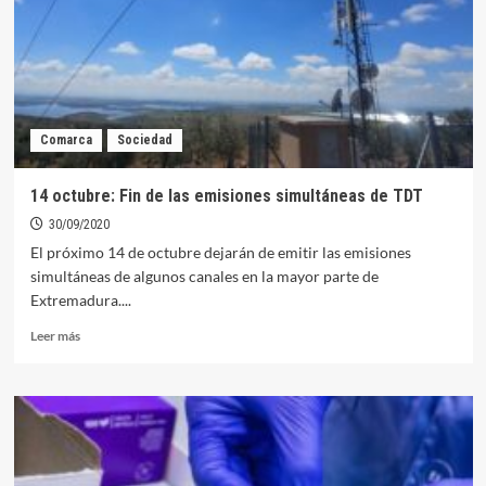
las
ordenanzas
de
tráfico
y
seguridad
Comarca
Sociedad
ciudadana,
centrarán
en
14 octubre: Fin de las emisiones simultáneas de TDT
pleno
30/09/2020
del
próximo
El próximo 14 de octubre dejarán de emitir las emisiones
lunes
simultáneas de algunos canales en la mayor parte de
Extremadura....
Leer
Leer más
más
sobre
14
octubre:
Fin
de
las