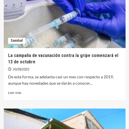
emisiones
simultáneas
de
TDT
Sanidad
La campaña de vacunación contra la gripe comenzará el
13 de octubre
30/09/2020
De esta forma, se adelanta casi un mes con respecto a 2019,
aunque hay novedades que se darán a conocer...
Leer
Leer más
más
sobre
La
campaña
de
vacunación