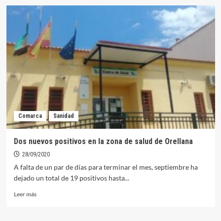
Orellana
acogerá
la
segunda
colecta
de
sangre
desde
que
comenzó
la
pandemia
Comarca
Sanidad
este
viernes
Dos nuevos positivos en la zona de salud de Orellana
28/09/2020
A falta de un par de días para terminar el mes, septiembre ha
dejado un total de 19 positivos hasta...
Leer
Leer más
más
sobre
Dos