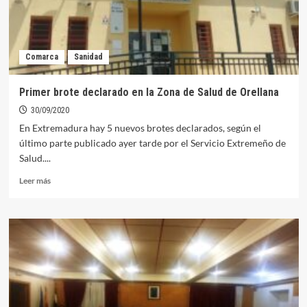
Comarca
Sanidad
Primer brote declarado en la Zona de Salud de Orellana
30/09/2020
En Extremadura hay 5 nuevos brotes declarados, según el
último parte publicado ayer tarde por el Servicio Extremeño de
Salud....
Leer
Leer más
más
sobre
Primer
brote
declarado
en
la
Zona
de