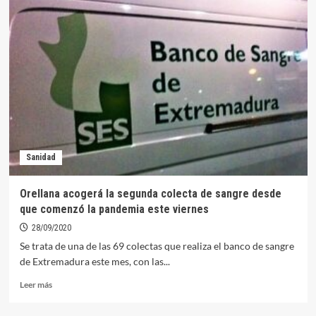
a
guardar
el
107.4
en
tu
coche
Sanidad
Orellana acogerá la segunda colecta de sangre desde
que comenzó la pandemia este viernes
28/09/2020
Se trata de una de las 69 colectas que realiza el banco de sangre
de Extremadura este mes, con las...
Leer
Leer más
más
sobre