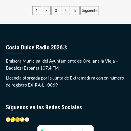
nuevos
Paginación
1
2
3
4
5
Siguiente
positivos
en
de
la
entradas
zona
de
salud
de
Costa Dulce Radio 2026®
Orellana
Emisora Municipal del Ayuntamiento de Orellana la Vieja –
Badajoz (España) 107.4 FM
Licencia otorgada por la Junta de Extremadura con en número
de registro EX-RA-LI-0069
Síguenos en las Redes Sociales
Facebook
TikTok
Instagram
Twitter
YouTube