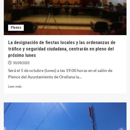
Salud
de
Orellana
Plenos
La designación de fiestas locales y las ordenanzas de
tráfico y seguridad ciudadana, centrarán en pleno del
próximo lunes
30/09/2020
Será el 5 de octubre (lunes) a las 19:00 horas en el salón de
Plenos del Ayuntamiento de Orellana la...
Leer
Leer más
más
sobre
La
designación
de
fiestas
locales
y